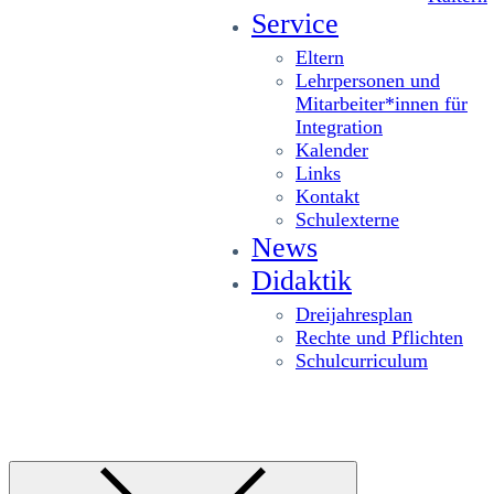
Service
Eltern
Lehrpersonen und
Mitarbeiter*innen für
Integration
Kalender
Links
Kontakt
Schulexterne
News
Didaktik
Dreijahresplan
Rechte und Pflichten
Schulcurriculum