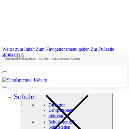
Weiter zum Inhalt
Zum Navigationsmenü gehen
Zur Fußzeile
springen
ITA
DEU
Autonome Provinz Bozen - Südtirol - Schulsprengel Kaltern
Schule
Direktion
Lehrpersonen
Sekretariat
Schulsprengel
Schulstellen