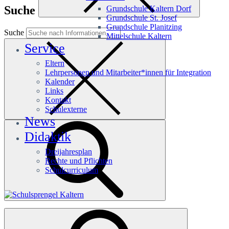
Suche
Grundschule Kaltern Dorf
Grundschule St. Josef
Grundschule Planitzing
Suche
Mittelschule Kaltern
Service
Eltern
Lehrpersonen und Mitarbeiter*innen für Integration
Kalender
Links
Kontakt
Schulexterne
News
Didaktik
Dreijahresplan
Rechte und Pflichten
Schulcurriculum
Häufige Suchanfragen