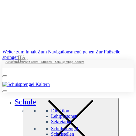
Weiter zum Inhalt
Zum Navigationsmenü gehen
Zur Fußzeile
springen
ITA
DEU
Autonome Provinz Bozen - Südtirol - Schulsprengel Kaltern
Schule
Direktion
Lehrpersonen
Sekretariat
Schulsprengel
Schulstellen