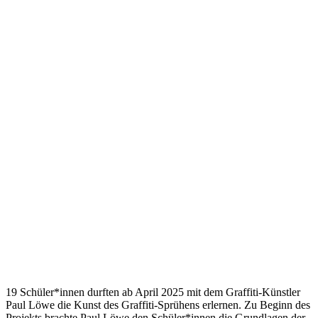
19 Schüler*innen durften ab April 2025 mit dem Graffiti-Künstler
Paul Löwe die Kunst des Graffiti-Sprühens erlernen. Zu Beginn des
Projekts brachte Paul Löwe den Schüler*innen die Grundlagen der