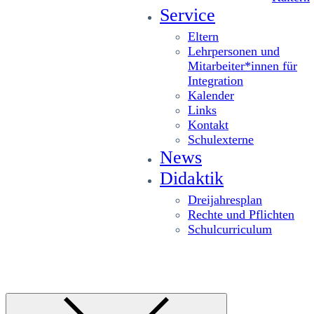
Service
Eltern
Lehrpersonen und
Mitarbeiter*innen für
Integration
Kalender
Links
Kontakt
Schulexterne
News
Didaktik
Dreijahresplan
Rechte und Pflichten
Schulcurriculum