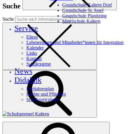
Suche
Grundschule Kaltern Dorf
Grundschule St. Josef
Grundschule Planitzing
Suche
Mittelschule Kaltern
Service
Eltern
Lehrpersonen und Mitarbeiter*innen für Integration
Kalender
Links
Kontakt
Schulexterne
News
Didaktik
Dreijahresplan
Rechte und Pflichten
Schulcurriculum
Häufige Suchanfragen