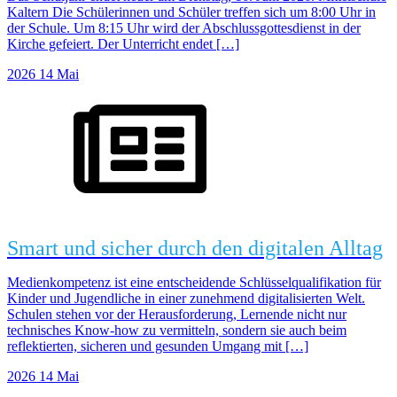
Kaltern Die Schülerinnen und Schüler treffen sich um 8:00 Uhr in
der Schule. Um 8:15 Uhr wird der Abschlussgottesdienst in der
Kirche gefeiert. Der Unterricht endet […]
2026
14
Mai
Smart und sicher durch den digitalen Alltag
Medienkompetenz ist eine entscheidende Schlüsselqualifikation für
Kinder und Jugendliche in einer zunehmend digitalisierten Welt.
Schulen stehen vor der Herausforderung, Lernende nicht nur
technisches Know-how zu vermitteln, sondern sie auch beim
reflektierten, sicheren und gesunden Umgang mit […]
2026
14
Mai