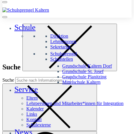
Schule
Direktion
Lehrpersonen
Sekretariat
Schulsprengel
Schulstellen
Suche
Grundschule Kaltern Dorf
Grundschule St. Josef
Grundschule Planitzing
Suche
Mittelschule Kaltern
Service
Eltern
Lehrpersonen und Mitarbeiter*innen für Integration
Kalender
Links
Kontakt
Schulexterne
News