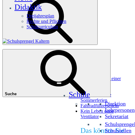
Didaktik
Dreijahresplan
Rechte und Pflichten
Schulcurriculum
Häufige Suchanfragen
Würfel dir einen Picasso
Millionenshow im Andreas-Hofer-Museum
Deine Welt ist meine Welt – Erfahrungsbericht aus einer
anderen Realität
Zu Fuß zur Schule
Schule
Suche
Begeistert in die
Sommerferien
Direktion
Fahrradführerschein
Lehrpersonen
Kein Leben ohne
Sekretariat
Ventilator
Schulsprenge
Das könnte Sie
Schulstellen