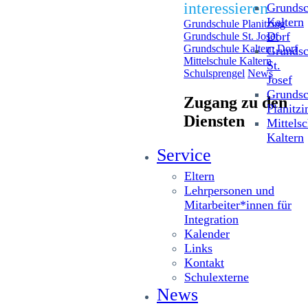
interessieren
Grundsc
Kaltern
Grundschule Planitzing
Dorf
Grundschule St. Josef
Grundschule Kaltern Dorf
Grundsc
Mittelschule Kaltern
St.
Schulsprengel
News
Josef
Grundsc
Zugang zu den
Planitzi
Diensten
Mittelsc
Kaltern
Service
Eltern
Lehrpersonen und
Mitarbeiter*innen für
Integration
Kalender
Links
Kontakt
Schulexterne
News