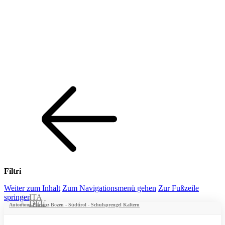
Filtri
Weiter zum Inhalt
Zum Navigationsmenü gehen
Zur Fußzeile
springen
ITA
DEU
Autonome Provinz Bozen - Südtirol - Schulsprengel Kaltern