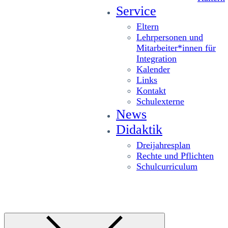
Service
Eltern
Lehrpersonen und
Mitarbeiter*innen für
Integration
Kalender
Links
Kontakt
Schulexterne
News
Didaktik
Dreijahresplan
Rechte und Pflichten
Schulcurriculum