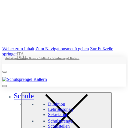
Weiter zum Inhalt
Zum Navigationsmenü gehen
Zur Fußzeile
springen
ITA
DEU
Autonome Provinz Bozen - Südtirol - Schulsprengel Kaltern
Schule
Direktion
Lehrpersonen
Sekretariat
Schulsprengel
Schulstellen