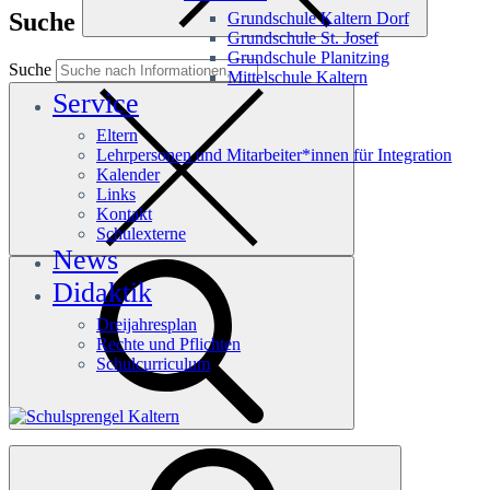
Suche
Grundschule Kaltern Dorf
Grundschule St. Josef
Grundschule Planitzing
Suche
Mittelschule Kaltern
Service
Eltern
Lehrpersonen und Mitarbeiter*innen für Integration
Kalender
Links
Kontakt
Schulexterne
News
Didaktik
Dreijahresplan
Rechte und Pflichten
Schulcurriculum
Häufige Suchanfragen