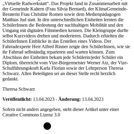
„Virtuelle Radwerkstatt“. Das Projekt fand in Zusammenarbeit mit
der Gemeinde Kaltern (Frau Silvia Bernard), der KlimaGemeinde-
Beraterin Frau Christine Romen sowie dem Medienpädagogen
Matthias Jud statt. In den unterschiedlichen Einheiten lernten die
SchülerInnen die Bedeutung der nachhaltigen Mobilität und den
Umgang mit digitalen Filmmedien kennen. Die Kleingruppe durfte
selbst Kurzvideos drehen und moderieren. Dadurch erhielten die
SchülerInnen Einblicke in das Erstellen eines Videos. Der
Fahrradexperte Herr Alfred Rinner zeigte den SchülerInnen, wie sie
ihr Fahrrad selbständig reparieren und warten können. Zum
Abschluss der Einheiten bekam jede Schülerin/jeder Schüler ein
Diplom, überreicht vom Vize-Bürgermeister Werner Atz, der Vize-
Schulführungskraft Karla Florian sowie der Lehrperson Theresa
Schwarz. Allen Beteiligten sei an dieser Stelle recht herzlich
gedankt.
Theresa Schwarz
Veröffentlicht:
13.04.2023
-
Änderung:
13.04.2023
Sofern nicht anders angegeben, steht dieser Artikel unter einer
Creative Commons Lizenz 3.0