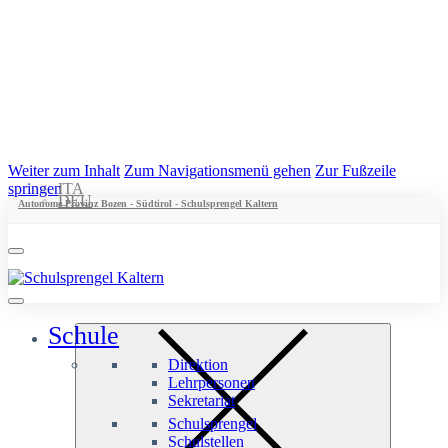
Weiter zum Inhalt
Zum Navigationsmenü gehen
Zur Fußzeile
springen
ITA
DEU
Autonome Provinz Bozen - Südtirol - Schulsprengel Kaltern
Schule
Direktion
Lehrpersonen
Sekretariat
Schulsprengel
Schulstellen