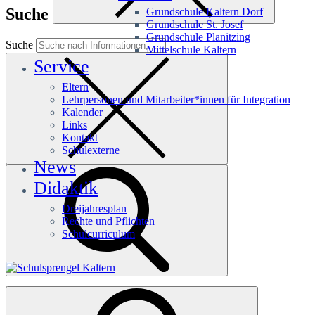
Suche
Grundschule Kaltern Dorf
Grundschule St. Josef
Grundschule Planitzing
Suche
Mittelschule Kaltern
Service
Eltern
Lehrpersonen und Mitarbeiter*innen für Integration
Kalender
Links
Kontakt
Schulexterne
News
Didaktik
Dreijahresplan
Rechte und Pflichten
Schulcurriculum
Häufige Suchanfragen