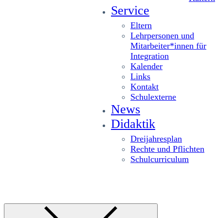
Service
Eltern
Lehrpersonen und
Mitarbeiter*innen für
Integration
Kalender
Links
Kontakt
Schulexterne
News
Didaktik
Dreijahresplan
Rechte und Pflichten
Schulcurriculum