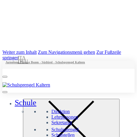
Weiter zum Inhalt
Zum Navigationsmenü gehen
Zur Fußzeile
springen
ITA
DEU
Autonome Provinz Bozen - Südtirol - Schulsprengel Kaltern
Schule
Direktion
Lehrpersonen
Sekretariat
Schulsprengel
Schulstellen