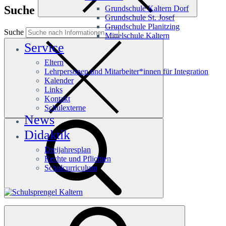
Suche
Grundschule Kaltern Dorf
Grundschule St. Josef
Grundschule Planitzing
Suche
Mittelschule Kaltern
Service
Eltern
Lehrpersonen und Mitarbeiter*innen für Integration
Kalender
Links
Kontakt
Schulexterne
News
Didaktik
Dreijahresplan
Rechte und Pflichten
Schulcurriculum
Häufige Suchanfragen