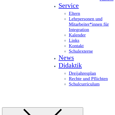
Service
Eltern
Lehrpersonen und
Mitarbeiter*innen für
Integration
Kalender
Links
Kontakt
Schulexterne
News
Didaktik
Dreijahresplan
Rechte und Pflichten
Schulcurriculum