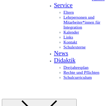
Service
Eltern
Lehrpersonen und
Mitarbeiter*innen für
Integration
Kalender
Links
Kontakt
Schulexterne
News
Didaktik
Dreijahresplan
Rechte und Pflichten
Schulcurriculum