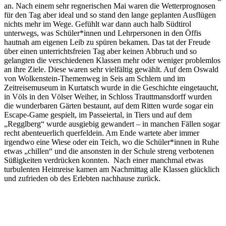
an. Nach einem sehr regnerischen Mai waren die Wetterprognosen
für den Tag aber ideal und so stand den lange geplanten Ausflügen
nichts mehr im Wege. Gefühlt war dann auch halb Südtirol
unterwegs, was Schüler*innen und Lehrpersonen in den Öffis
hautnah am eigenen Leib zu spüren bekamen. Das tat der Freude
über einen unterrichtsfreien Tag aber keinen Abbruch und so
gelangten die verschiedenen Klassen mehr oder weniger problemlos
an ihre Ziele. Diese waren sehr vielfältig gewählt. Auf dem Oswald
von Wolkenstein-Themenweg in Seis am Schlern und im
Zeitreisemuseum in Kurtatsch wurde in die Geschichte eingetaucht,
in Völs in den Völser Weiher, in Schloss Trauttmansdorff wurden
die wunderbaren Gärten bestaunt, auf dem Ritten wurde sogar ein
Escape-Game gespielt, im Passeiertal, in Tiers und auf dem
„Regglberg“ wurde ausgiebig gewandert – in manchen Fällen sogar
recht abenteuerlich querfeldein. Am Ende wartete aber immer
irgendwo eine Wiese oder ein Teich, wo die Schüler*innen in Ruhe
etwas „chillen“ und die ansonsten in der Schule streng verbotenen
Süßigkeiten verdrücken konnten. Nach einer manchmal etwas
turbulenten Heimreise kamen am Nachmittag alle Klassen glücklich
und zufrieden ob des Erlebten nachhause zurück.