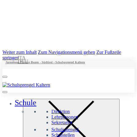
Weiter zum Inhalt
Zum Navigationsmenü gehen
Zur Fußzeile
springen
ITA
DEU
Autonome Provinz Bozen - Südtirol - Schulsprengel Kaltern
Schule
Direktion
Lehrpersonen
Sekretariat
Schulsprengel
Schulstellen