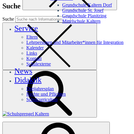
Suche
Grundschule Kaltern Dorf
Grundschule St. Josef
Grundschule Planitzing
Suche
Mittelschule Kaltern
Service
Eltern
Lehrpersonen und Mitarbeiter*innen für Integration
Kalender
Links
Kontakt
Schulexterne
News
Didaktik
Dreijahresplan
Rechte und Pflichten
Schulcurriculum
Häufige Suchanfragen