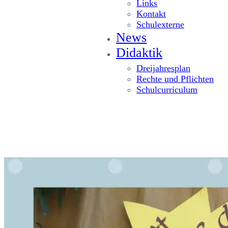
Links
Kontakt
Schulexterne
News
Didaktik
Dreijahresplan
Rechte und Pflichten
Schulcurriculum