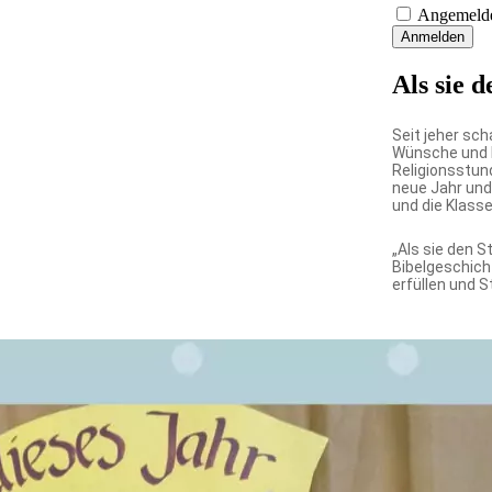
Angemelde
Anmelden
Als sie 
Seit jeher sc
Wünsche und H
Religionsstun
neue Jahr und
und die Klass
„Als sie den S
Bibelgeschich
erfüllen und 