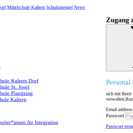
orf
Mittelschule Kaltern
Schulsprengel
News
Zugang z
l
hule Kaltern Dorf
Personal 
hule St. Josef
hule Planitzing
sich mit Ihre
verwalten,Run
hule Kaltern
Email address
Password
eiter*innen für Integration
Passwort verg