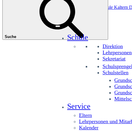
Das könnte Sie interessieren
Grundschule Planitzing
Grundschule St. Josef
Grundschule Kaltern D
Schule
Suche
Direktion
Lehrpersonen
Sekretariat
Schulsprenge
Schulstellen
Grundsc
Grundsc
Grundsc
Mittelsc
Service
Eltern
Lehrpersonen und Mitarb
Kalender