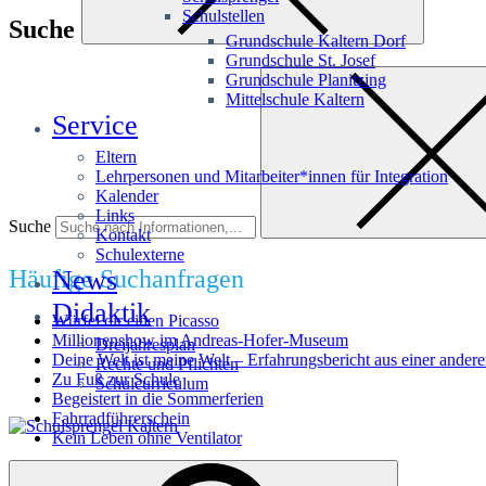
Schulstellen
Suche
Grundschule Kaltern Dorf
Grundschule St. Josef
Grundschule Planitzing
Mittelschule Kaltern
Service
Eltern
Lehrpersonen und Mitarbeiter*innen für Integration
Kalender
Links
Suche
Kontakt
Schulexterne
Häufige Suchanfragen
News
Didaktik
Würfel dir einen Picasso
Millionenshow im Andreas-Hofer-Museum
Dreijahresplan
Deine Welt ist meine Welt – Erfahrungsbericht aus einer andere
Rechte und Pflichten
Zu Fuß zur Schule
Schulcurriculum
Begeistert in die Sommerferien
Fahrradführerschein
Kein Leben ohne Ventilator