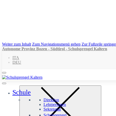
Weiter zum Inhalt
Zum Navigationsmenü gehen
Zur Fußzeile springe
Autonome Provinz Bozen - Südtirol - Schulsprengel Kaltern
ITA
DEU
Schule
Direktion
Lehrpersonen
Sekretariat
Schulsprengel