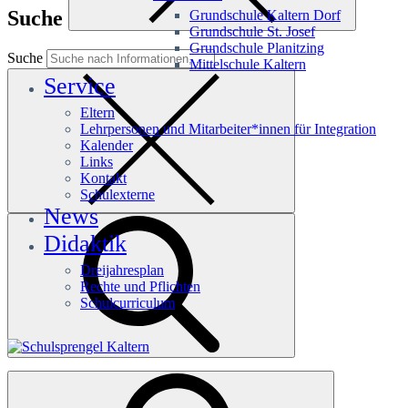
Suche
Grundschule Kaltern Dorf
Grundschule St. Josef
Grundschule Planitzing
Suche
Mittelschule Kaltern
Service
Eltern
Lehrpersonen und Mitarbeiter*innen für Integration
Kalender
Links
Kontakt
Schulexterne
News
Didaktik
Dreijahresplan
Rechte und Pflichten
Schulcurriculum
Häufige Suchanfragen