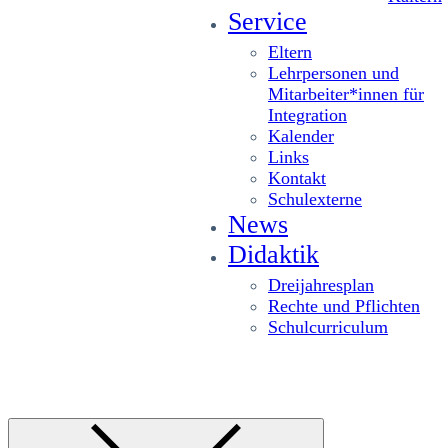
Service
Eltern
Lehrpersonen und
Mitarbeiter*innen für
Integration
Kalender
Links
Kontakt
Schulexterne
News
Didaktik
Dreijahresplan
Rechte und Pflichten
Schulcurriculum