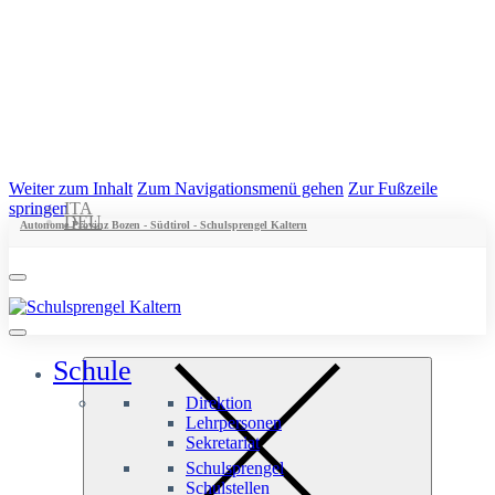
Weiter zum Inhalt
Zum Navigationsmenü gehen
Zur Fußzeile
springen
ITA
DEU
Autonome Provinz Bozen - Südtirol - Schulsprengel Kaltern
Schule
Direktion
Lehrpersonen
Sekretariat
Schulsprengel
Schulstellen