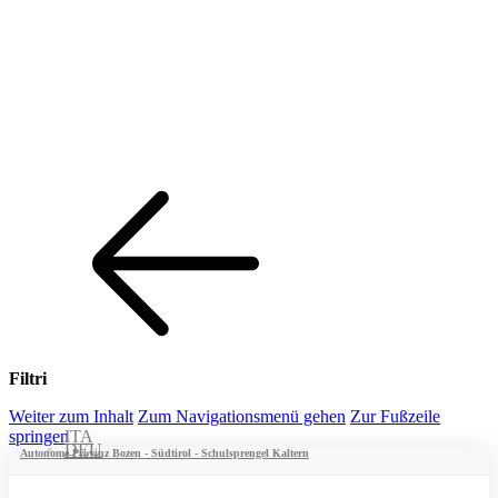
Filtri
Weiter zum Inhalt
Zum Navigationsmenü gehen
Zur Fußzeile
springen
ITA
DEU
Autonome Provinz Bozen - Südtirol - Schulsprengel Kaltern