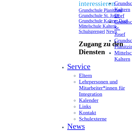
interessieren
Grundsc
Kaltern
Grundschule Planitzing
Dorf
Grundschule St. Josef
Grundschule Kaltern Dorf
Grundsc
Mittelschule Kaltern
St.
Schulsprengel
News
Josef
Grundsc
Zugang zu den
Planitzi
Diensten
Mittelsc
Kaltern
Service
Eltern
Lehrpersonen und
Mitarbeiter*innen für
Integration
Kalender
Links
Kontakt
Schulexterne
News