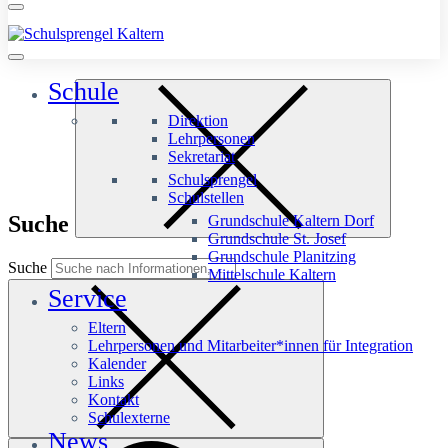
Schule
Direktion
Lehrpersonen
Sekretariat
Schulsprengel
Schulstellen
Suche
Grundschule Kaltern Dorf
Grundschule St. Josef
Grundschule Planitzing
Suche
Mittelschule Kaltern
Service
Eltern
Lehrpersonen und Mitarbeiter*innen für Integration
Kalender
Links
Kontakt
Schulexterne
News