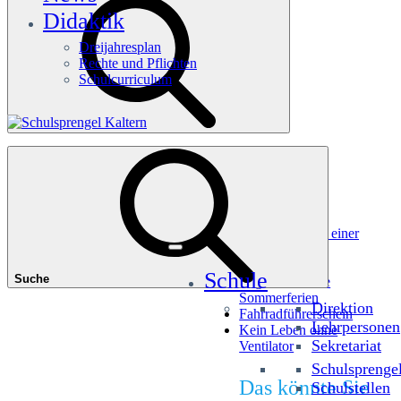
Didaktik
Dreijahresplan
Rechte und Pflichten
Schulcurriculum
Häufige Suchanfragen
Würfel dir einen Picasso
Millionenshow im Andreas-Hofer-Museum
Deine Welt ist meine Welt – Erfahrungsbericht aus einer
anderen Realität
Zu Fuß zur Schule
Schule
Suche
Begeistert in die
Sommerferien
Direktion
Fahrradführerschein
Lehrpersonen
Kein Leben ohne
Sekretariat
Ventilator
Schulsprenge
Das könnte Sie
Schulstellen