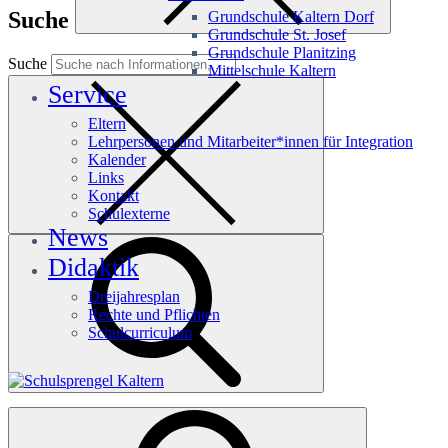
Suche
Grundschule Kaltern Dorf
Grundschule St. Josef
Grundschule Planitzing
Suche
Mittelschule Kaltern
Service
Eltern
Lehrpersonen und Mitarbeiter*innen für Integration
Kalender
Links
Kontakt
Schulexterne
News
Didaktik
Dreijahresplan
Rechte und Pflichten
Schulcurriculum
Häufige Suchanfragen