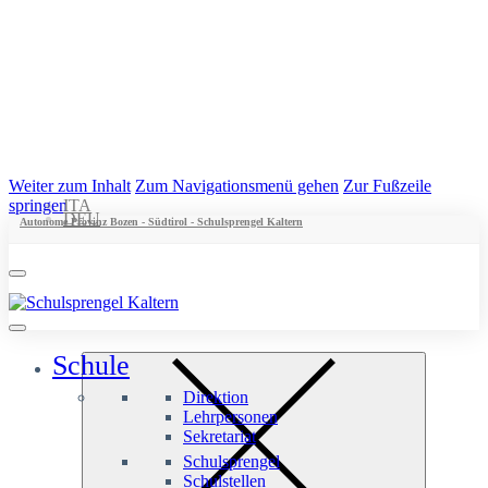
Weiter zum Inhalt
Zum Navigationsmenü gehen
Zur Fußzeile
springen
ITA
DEU
Autonome Provinz Bozen - Südtirol - Schulsprengel Kaltern
Schule
Direktion
Lehrpersonen
Sekretariat
Schulsprengel
Schulstellen