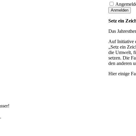
Angemelde
Anmelden
Setz ein Zei
Das Jahresthem
Auf Initiative
„Setz ein Zei
die Umwelt, f
setzen. Die Fa
den anderen u
Hier einige F
sser!
.