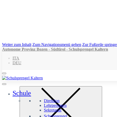
Weiter zum Inhalt
Zum Navigationsmenü gehen
Zur Fußzeile springe
Autonome Provinz Bozen - Südtirol - Schulsprengel Kaltern
ITA
DEU
Schule
Direktion
Lehrpersonen
Sekretariat
Schulsprengel