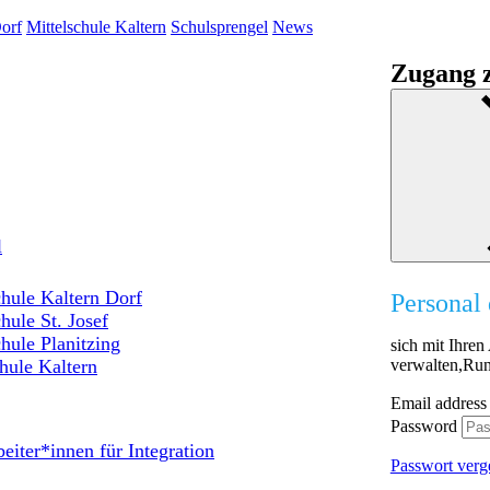
orf
Mittelschule Kaltern
Schulsprengel
News
Zugang z
l
hule Kaltern Dorf
Personal 
hule St. Josef
hule Planitzing
sich mit Ihre
verwalten,Run
hule Kaltern
Email address
Password
eiter*innen für Integration
Passwort verg