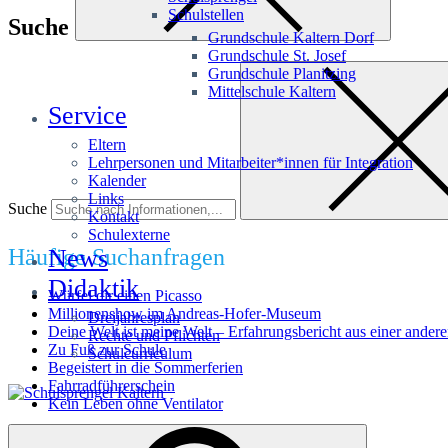
Schulstellen
Suche
Grundschule Kaltern Dorf
Grundschule St. Josef
Grundschule Planitzing
Mittelschule Kaltern
Service
Eltern
Lehrpersonen und Mitarbeiter*innen für Integration
Kalender
Links
Suche
Kontakt
Schulexterne
Häufige Suchanfragen
News
Didaktik
Würfel dir einen Picasso
Millionenshow im Andreas-Hofer-Museum
Dreijahresplan
Deine Welt ist meine Welt – Erfahrungsbericht aus einer andere
Rechte und Pflichten
Zu Fuß zur Schule
Schulcurriculum
Begeistert in die Sommerferien
Fahrradführerschein
Kein Leben ohne Ventilator