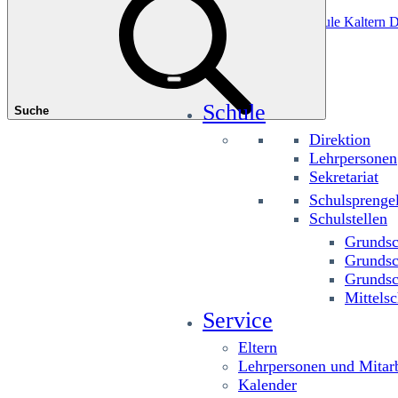
Das könnte Sie interessieren
Grundschule Planitzing
Grundschule St. Josef
Grundschule Kaltern D
Schule
Suche
Direktion
Lehrpersonen
Sekretariat
Schulsprenge
Schulstellen
Grundsc
Grundsc
Grundsc
Mittelsc
Service
Eltern
Lehrpersonen und Mitarb
Kalender