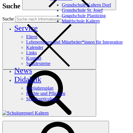
Suche
Grundschule Kaltern Dorf
Grundschule St. Josef
Grundschule Planitzing
Suche
Mittelschule Kaltern
Service
Eltern
Lehrpersonen und Mitarbeiter*innen für Integration
Kalender
Links
Kontakt
Schulexterne
News
Didaktik
Dreijahresplan
Rechte und Pflichten
Schulcurriculum
Häufige Suchanfragen