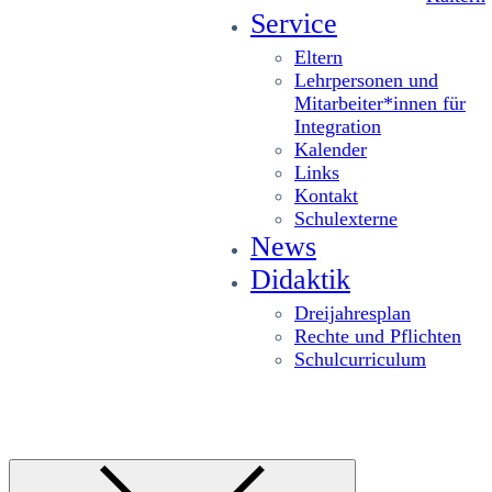
Service
Eltern
Lehrpersonen und
Mitarbeiter*innen für
Integration
Kalender
Links
Kontakt
Schulexterne
News
Didaktik
Dreijahresplan
Rechte und Pflichten
Schulcurriculum