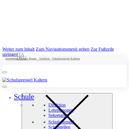
Weiter zum Inhalt
Zum Navigationsmenü gehen
Zur Fußzeile
springen
ITA
DEU
Autonome Provinz Bozen - Südtirol - Schulsprengel Kaltern
Schule
Direktion
Lehrpersonen
Sekretariat
Schulsprengel
Schulstellen