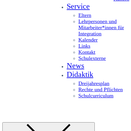
Service
Eltern
Lehrpersonen und
Mitarbeiter*innen für
Integration
Kalender
Links
Kontakt
Schulexterne
News
Didaktik
Dreijahresplan
Rechte und Pflichten
Schulcurriculum