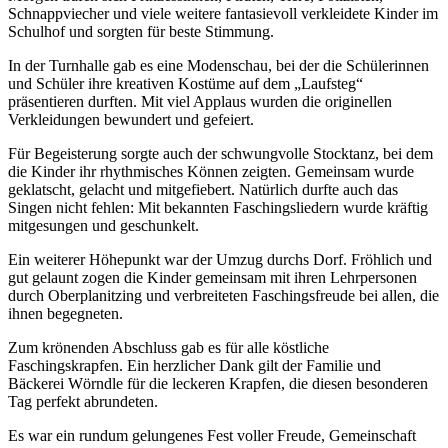
Schnappviecher und viele weitere fantasievoll verkleidete Kinder im
Schulhof und sorgten für beste Stimmung.
In der Turnhalle gab es eine Modenschau, bei der die Schülerinnen
und Schüler ihre kreativen Kostüme auf dem „Laufsteg“
präsentieren durften. Mit viel Applaus wurden die originellen
Verkleidungen bewundert und gefeiert.
Für Begeisterung sorgte auch der schwungvolle Stocktanz, bei dem
die Kinder ihr rhythmisches Können zeigten. Gemeinsam wurde
geklatscht, gelacht und mitgefiebert. Natürlich durfte auch das
Singen nicht fehlen: Mit bekannten Faschingsliedern wurde kräftig
mitgesungen und geschunkelt.
Ein weiterer Höhepunkt war der Umzug durchs Dorf. Fröhlich und
gut gelaunt zogen die Kinder gemeinsam mit ihren Lehrpersonen
durch Oberplanitzing und verbreiteten Faschingsfreude bei allen, die
ihnen begegneten.
Zum krönenden Abschluss gab es für alle köstliche
Faschingskrapfen. Ein herzlicher Dank gilt der Familie und
Bäckerei Wörndle für die leckeren Krapfen, die diesen besonderen
Tag perfekt abrundeten.
Es war ein rundum gelungenes Fest voller Freude, Gemeinschaft