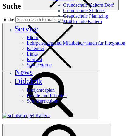
Suche
Grundschule Kaltern Dorf
Grundschule St. Josef
Grundschule Planitzing
Suche
Mittelschule Kaltern
Service
Eltern
Lehrpersonen und Mitarbeiter*innen für Integration
Kalender
Links
Kontakt
Schulexterne
News
Didaktik
Dreijahresplan
Rechte und Pflichten
Schulcurriculum
Häufige Suchanfragen