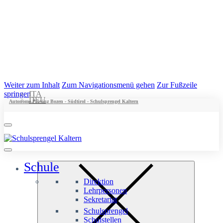
Weiter zum Inhalt
Zum Navigationsmenü gehen
Zur Fußzeile
springen
ITA
DEU
Autonome Provinz Bozen - Südtirol - Schulsprengel Kaltern
Schule
Direktion
Lehrpersonen
Sekretariat
Schulsprengel
Schulstellen