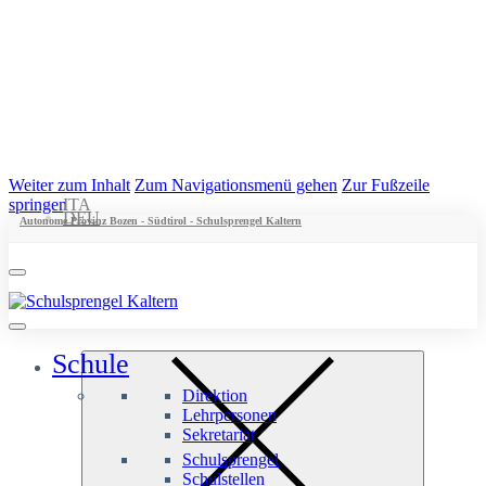
Weiter zum Inhalt
Zum Navigationsmenü gehen
Zur Fußzeile
springen
ITA
DEU
Autonome Provinz Bozen - Südtirol - Schulsprengel Kaltern
Schule
Direktion
Lehrpersonen
Sekretariat
Schulsprengel
Schulstellen