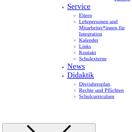
Service
Eltern
Lehrpersonen und
Mitarbeiter*innen für
Integration
Kalender
Links
Kontakt
Schulexterne
News
Didaktik
Dreijahresplan
Rechte und Pflichten
Schulcurriculum