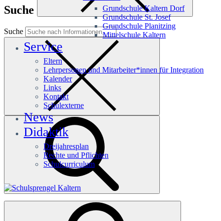
Suche
Grundschule Kaltern Dorf
Grundschule St. Josef
Grundschule Planitzing
Suche
Mittelschule Kaltern
Service
Eltern
Lehrpersonen und Mitarbeiter*innen für Integration
Kalender
Links
Kontakt
Schulexterne
News
Didaktik
Dreijahresplan
Rechte und Pflichten
Schulcurriculum
Häufige Suchanfragen