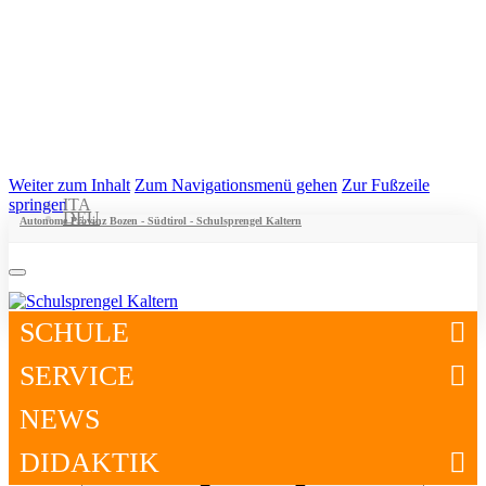
Weiter zum Inhalt
Zum Navigationsmenü gehen
Zur Fußzeile
springen
ITA
DEU
Autonome Provinz Bozen - Südtirol - Schulsprengel Kaltern
SCHULE
SERVICE
NEWS
DIDAKTIK