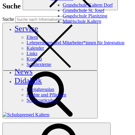
Suche
Grundschule Kaltern Dorf
Grundschule St. Josef
Grundschule Planitzing
Suche
Mittelschule Kaltern
Service
Eltern
Lehrpersonen und Mitarbeiter*innen für Integration
Kalender
Links
Kontakt
Schulexterne
News
Didaktik
Dreijahresplan
Rechte und Pflichten
Schulcurriculum
Häufige Suchanfragen