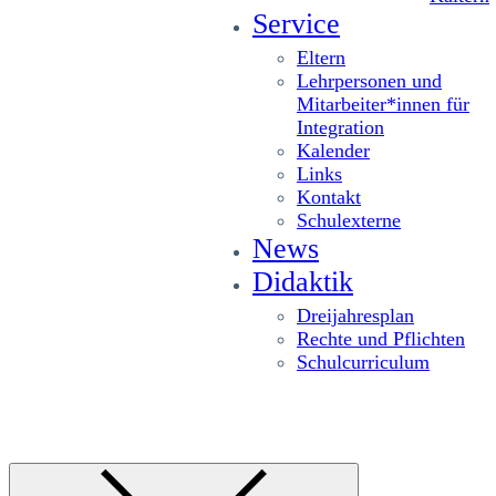
Service
Eltern
Lehrpersonen und
Mitarbeiter*innen für
Integration
Kalender
Links
Kontakt
Schulexterne
News
Didaktik
Dreijahresplan
Rechte und Pflichten
Schulcurriculum