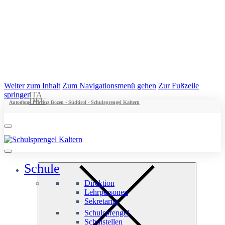
Weiter zum Inhalt
Zum Navigationsmenü gehen
Zur Fußzeile
springen
ITA
DEU
Autonome Provinz Bozen - Südtirol - Schulsprengel Kaltern
Schule
Direktion
Lehrpersonen
Sekretariat
Schulsprengel
Schulstellen