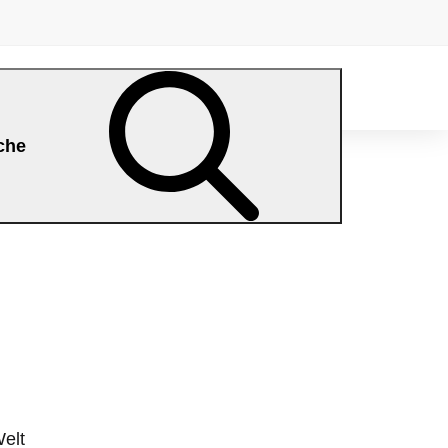
che
Welt