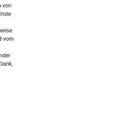
n von
chste
weise
ed vom
inder
 Dank,