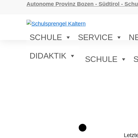
Weiter zum Inhalt
Zum Navigationsmenü gehen
Zur Fußzeile springen
Autonome Provinz Bozen - Südtirol - Schu
SCHULE
SERVICE
N
DIDAKTIK
SCHULE
Letzt