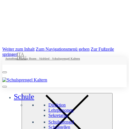
Weiter zum Inhalt
Zum Navigationsmenü gehen
Zur Fußzeile
springen
ITA
DEU
Autonome Provinz Bozen - Südtirol - Schulsprengel Kaltern
Schule
Direktion
Lehrpersonen
Sekretariat
Schulsprengel
Schulstellen