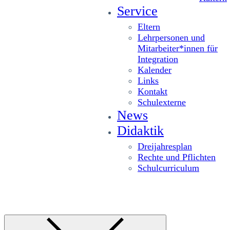
Service
Eltern
Lehrpersonen und
Mitarbeiter*innen für
Integration
Kalender
Links
Kontakt
Schulexterne
News
Didaktik
Dreijahresplan
Rechte und Pflichten
Schulcurriculum