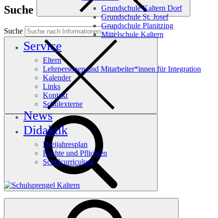
Suche
Grundschule Kaltern Dorf
Grundschule St. Josef
Grundschule Planitzing
Suche
Mittelschule Kaltern
Service
Eltern
Lehrpersonen und Mitarbeiter*innen für Integration
Kalender
Links
Kontakt
Schulexterne
News
Didaktik
Dreijahresplan
Rechte und Pflichten
Schulcurriculum
Häufige Suchanfragen