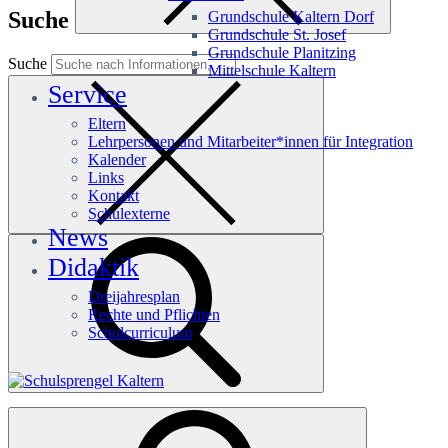
Suche
Grundschule Kaltern Dorf
Grundschule St. Josef
Grundschule Planitzing
Suche
Mittelschule Kaltern
Service
Eltern
Lehrpersonen und Mitarbeiter*innen für Integration
Kalender
Links
Kontakt
Schulexterne
News
Didaktik
Dreijahresplan
Rechte und Pflichten
Schulcurriculum
Häufige Suchanfragen