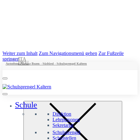
Weiter zum Inhalt
Zum Navigationsmenü gehen
Zur Fußzeile
springen
ITA
DEU
Autonome Provinz Bozen - Südtirol - Schulsprengel Kaltern
Schule
Direktion
Lehrpersonen
Sekretariat
Schulsprengel
Schulstellen