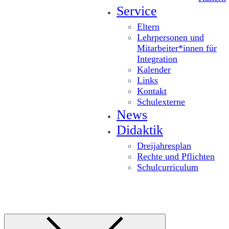
Service
Eltern
Lehrpersonen und
Mitarbeiter*innen für
Integration
Kalender
Links
Kontakt
Schulexterne
News
Didaktik
Dreijahresplan
Rechte und Pflichten
Schulcurriculum