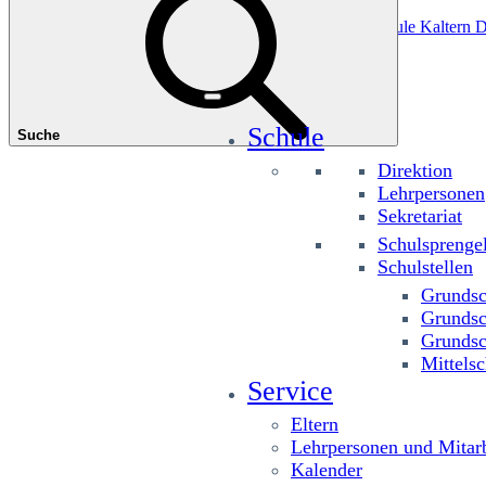
Das könnte Sie interessieren
Grundschule Planitzing
Grundschule St. Josef
Grundschule Kaltern D
Schule
Suche
Direktion
Lehrpersonen
Sekretariat
Schulsprenge
Schulstellen
Grundsc
Grundsc
Grundsc
Mittelsc
Service
Eltern
Lehrpersonen und Mitarb
Kalender