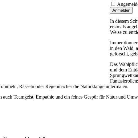
Angemelde
Anmelden
In diesem Sch
erstmals angeb
Weise zu entd
Immer donnerst
in den Wald, 
geforscht, geba
Das Wahlpflich
und dem Entde
Sprungwettkämp
Fantasierolle
 Trommeln, Rasseln oder Regenmacher die Naturklänge untermalen.
ern auch Teamgeist, Empathie und ein feines Gespür für Natur und Umw