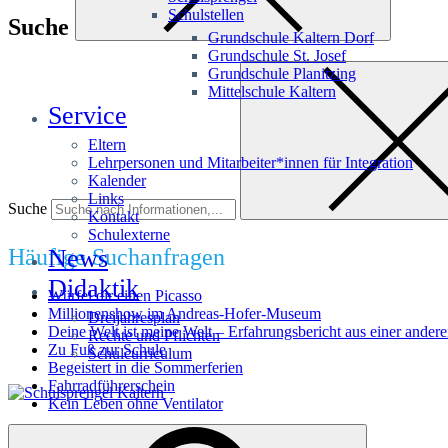
Schulstellen
Suche
Grundschule Kaltern Dorf
Grundschule St. Josef
Grundschule Planitzing
Mittelschule Kaltern
Service
Eltern
Lehrpersonen und Mitarbeiter*innen für Integration
Kalender
Links
Suche
Kontakt
Schulexterne
Häufige Suchanfragen
News
Didaktik
Würfel dir einen Picasso
Millionenshow im Andreas-Hofer-Museum
Dreijahresplan
Deine Welt ist meine Welt – Erfahrungsbericht aus einer andere
Rechte und Pflichten
Zu Fuß zur Schule
Schulcurriculum
Begeistert in die Sommerferien
Fahrradführerschein
Kein Leben ohne Ventilator