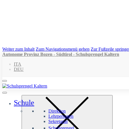
Weiter zum Inhalt
Zum Navigationsmenü gehen
Zur Fußzeile springe
Autonome Provinz Bozen - Südtirol - Schulsprengel Kaltern
ITA
DEU
Schule
Direktion
Lehrpersonen
Sekretariat
Schulsprengel