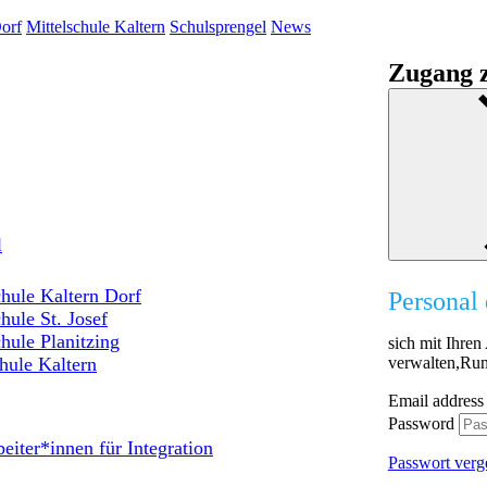
orf
Mittelschule Kaltern
Schulsprengel
News
Zugang z
l
hule Kaltern Dorf
Personal 
hule St. Josef
hule Planitzing
sich mit Ihre
verwalten,Run
hule Kaltern
Email address
Password
eiter*innen für Integration
Passwort verg