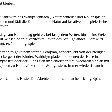
t bleiben
uljahr wird das Wahlpflichtfach „Naturabenteuer und Rollenspiele“
oten und lädt die Kinder ein, die Natur auf kreative und spielerische
ecken.
ags am Nachmittag geht es, bei fast jedem Wetter, hinaus ins Freie:
auf Wiesen oder in versteckte Ecken des Schulgeländes. Dort wird
ut, erzählt und gespielt.
tfach folgt keinem starren Lehrplan, sondern lebt von der Neugier
ckergeist der Kinder. Waldolympiaden, bei denen der Hase in
fe tritt oder der Fuchs sich im Schleichen übt, wechseln sich ab mit
nspielen zu Baumvölkern und Waldgeistern. Immer wieder ist auch
elt. Und das Beste: Die Abenteuer draußen machen richtig Spaß.