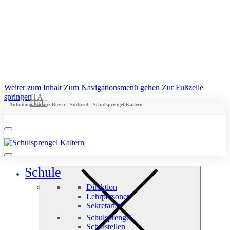
Weiter zum Inhalt
Zum Navigationsmenü gehen
Zur Fußzeile
springen
ITA
DEU
Autonome Provinz Bozen - Südtirol - Schulsprengel Kaltern
Schule
Direktion
Lehrpersonen
Sekretariat
Schulsprengel
Schulstellen