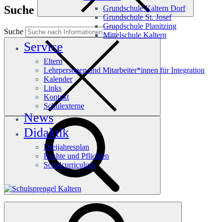
Suche
Grundschule Kaltern Dorf
Grundschule St. Josef
Grundschule Planitzing
Suche
Mittelschule Kaltern
Service
Eltern
Lehrpersonen und Mitarbeiter*innen für Integration
Kalender
Links
Kontakt
Schulexterne
News
Didaktik
Dreijahresplan
Rechte und Pflichten
Schulcurriculum
Häufige Suchanfragen