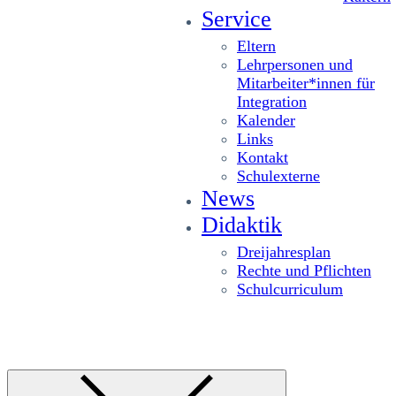
Service
Eltern
Lehrpersonen und
Mitarbeiter*innen für
Integration
Kalender
Links
Kontakt
Schulexterne
News
Didaktik
Dreijahresplan
Rechte und Pflichten
Schulcurriculum