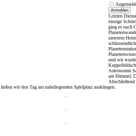
Angemelde
Anmelden
Letzten Diens
einzige Schön
ging es nach 
Planetenwande
unserem Heima
schlussendlich
Planetenstatio
Planetenwissen
und wir wurde
Kuppelbildschi
Astronomin Sa
am Himmel. Da
Abschließend 
 ließen wir den Tag am naheliegenden Spielplatz ausklingen.