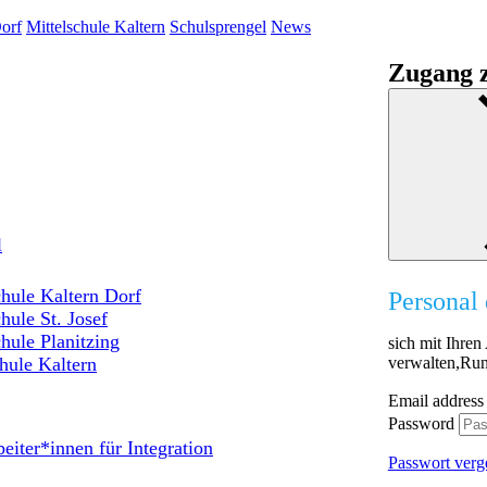
orf
Mittelschule Kaltern
Schulsprengel
News
Zugang z
l
hule Kaltern Dorf
Personal 
hule St. Josef
hule Planitzing
sich mit Ihre
verwalten,Run
hule Kaltern
Email address
Password
eiter*innen für Integration
Passwort verg