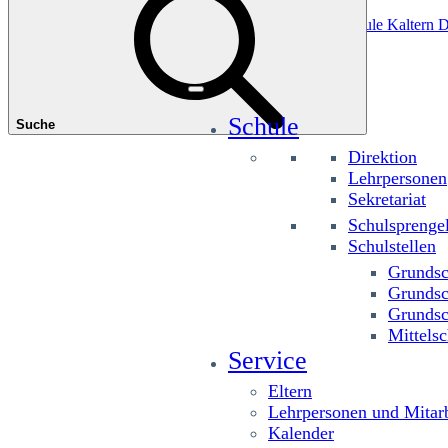
Das könnte Sie interessieren
Grundschule Planitzing
Grundschule St. Josef
Grundschule Kaltern D
Schule
Suche
Direktion
Lehrpersonen
Sekretariat
Schulsprenge
Schulstellen
Grundsc
Grundsc
Grundsc
Mittelsc
Service
Eltern
Lehrpersonen und Mitarb
Kalender