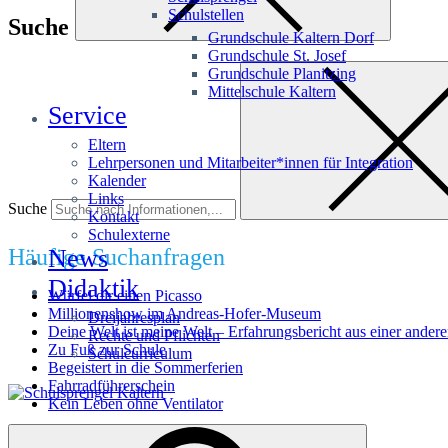
Schulstellen
Suche
Grundschule Kaltern Dorf
Grundschule St. Josef
Grundschule Planitzing
Mittelschule Kaltern
Service
Eltern
Lehrpersonen und Mitarbeiter*innen für Integration
Kalender
Links
Suche
Kontakt
Schulexterne
Häufige Suchanfragen
News
Didaktik
Würfel dir einen Picasso
Millionenshow im Andreas-Hofer-Museum
Dreijahresplan
Deine Welt ist meine Welt – Erfahrungsbericht aus einer andere
Rechte und Pflichten
Zu Fuß zur Schule
Schulcurriculum
Begeistert in die Sommerferien
Fahrradführerschein
Kein Leben ohne Ventilator