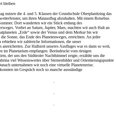
t bleiben
tag nutzen die 4. und 5. Klassen der Grundschule Oberplanitzing das
wetterfenster, um ihren Maiausflug abzuhalten. Mit einem Reisebus
Gummer. Dort wanderten wir ein Stück entlang des
rweges. Vorbei an Saturn, Jupiter, Mars, machten wir auch Halt an
tplaneten „Erde“ sowie der Venus und dem Merkur bis wir
 die Sonne, das Ende des Planetenweges, erreichten. An jeder
n erhielten wir zahlreiche Informationen, die unser
 anreicherten. Zur Halbzeit unseres Ausfluges war es dann so weit,
n im Planetarium empfangen. Beeindruckt vom riesigen
rm, der uns den Südtiroler Nachthimmel zeigte, erzählte uns die
brina viel Wissenswertes über Sternenbilder und Orientierungspunkte
nach unternahmen wir noch eine virtuelle Planetenreise.
konnten im Gespräch noch so manche ausständige