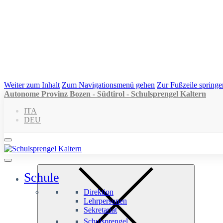
Weiter zum Inhalt
Zum Navigationsmenü gehen
Zur Fußzeile springe
Autonome Provinz Bozen - Südtirol - Schulsprengel Kaltern
ITA
DEU
Schule
Direktion
Lehrpersonen
Sekretariat
Schulsprengel