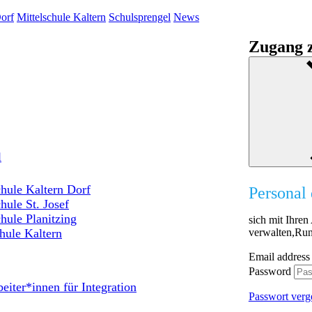
orf
Mittelschule Kaltern
Schulsprengel
News
Zugang z
l
hule Kaltern Dorf
Personal 
hule St. Josef
hule Planitzing
sich mit Ihre
verwalten,Run
hule Kaltern
Email address
Password
eiter*innen für Integration
Passwort verg