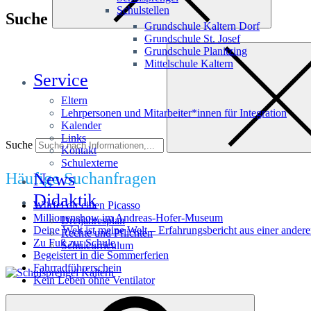
Schulstellen
Suche
Grundschule Kaltern Dorf
Grundschule St. Josef
Grundschule Planitzing
Mittelschule Kaltern
Service
Eltern
Lehrpersonen und Mitarbeiter*innen für Integration
Kalender
Links
Suche
Kontakt
Schulexterne
Häufige Suchanfragen
News
Didaktik
Würfel dir einen Picasso
Millionenshow im Andreas-Hofer-Museum
Dreijahresplan
Deine Welt ist meine Welt – Erfahrungsbericht aus einer andere
Rechte und Pflichten
Zu Fuß zur Schule
Schulcurriculum
Begeistert in die Sommerferien
Fahrradführerschein
Kein Leben ohne Ventilator