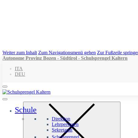
Weiter zum Inhalt
Zum Navigationsmenü gehen
Zur Fußzeile springe
Autonome Provinz Bozen - Südtirol - Schulsprengel Kaltern
ITA
DEU
Schule
Direktion
Lehrpersonen
Sekretariat
Schulsprengel