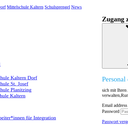
orf
Mittelschule Kaltern
Schulsprengel
News
Zugang z
l
hule Kaltern Dorf
Personal 
hule St. Josef
hule Planitzing
sich mit Ihre
verwalten,Run
hule Kaltern
Email address
Password
eiter*innen für Integration
Passwort verg