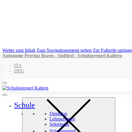
Weiter zum Inhalt
Zum Navigationsmenü gehen
Zur Fußzeile springe
Autonome Provinz Bozen - Südtirol - Schulsprengel Kaltern
ITA
DEU
Schule
Direktion
Lehrpersonen
Sekretariat
Schulsprengel