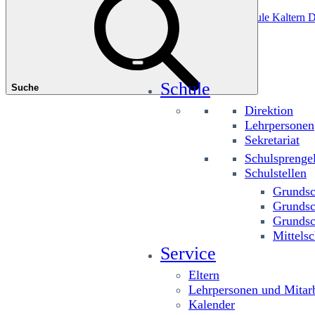
Das könnte Sie interessieren
Grundschule Planitzing
Grundschule St. Josef
Grundschule Kaltern D
Schule
Suche
Direktion
Lehrpersonen
Sekretariat
Schulsprenge
Schulstellen
Grundsc
Grundsc
Grundsc
Mittelsc
Service
Eltern
Lehrpersonen und Mitarb
Kalender