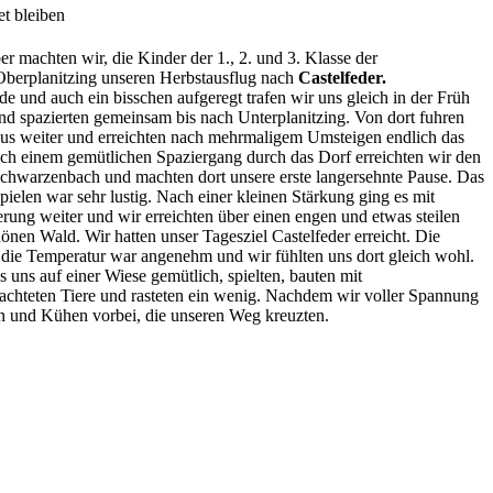
t bleiben
 machten wir, die Kinder der 1., 2. und 3. Klasse der
berplanitzing unseren Herbstausflug nach
Castelfeder.
de und auch ein bisschen aufgeregt trafen wir uns gleich in der Früh
nd spazierten gemeinsam bis nach Unterplanitzing. Von dort fuhren
us weiter und erreichten nach mehrmaligem Umsteigen endlich das
ch einem gemütlichen Spaziergang durch das Dorf erreichten wir den
 Schwarzenbach und machten dort unsere erste langersehnte Pause. Das
elen war sehr lustig. Nach einer kleinen Stärkung ging es mit
rung weiter und wir erreichten über einen engen und etwas steilen
önen Wald. Wir hatten unser Tagesziel Castelfeder erreicht. Die
 die Temperatur war angenehm und wir fühlten uns dort gleich wohl.
 uns auf einer Wiese gemütlich, spielten, bauten mit
achteten Tiere und rasteten ein wenig. Nachdem wir voller Spannung
n und Kühen vorbei, die unseren Weg kreuzten.