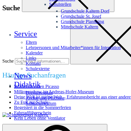
Schulstellen
Suche
Grundschule Kaltern Dorf
Grundschule St. Josef
Grundschule Planitzing
Mittelschule Kaltern
Service
Eltern
Lehrpersonen und Mitarbeiter*innen für Integration
Kalender
Links
Suche
Kontakt
Schulexterne
Häufige Suchanfragen
News
Didaktik
Würfel dir einen Picasso
Millionenshow im Andreas-Hofer-Museum
Dreijahresplan
Deine Welt ist meine Welt – Erfahrungsbericht aus einer andere
Rechte und Pflichten
Zu Fuß zur Schule
Schulcurriculum
Begeistert in die Sommerferien
Fahrradführerschein
Kein Leben ohne Ventilator