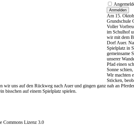
Angemelde
Anmelden
Am 15. Oktober
Grundschule O
Voller Vorfreu
im Schulhof u
wir mit dem B
Dorf Auer. Na
Spielplatz in
gemeinsame Spi
unserer Wande
Pfad einen sch
Sonne schien,
Wir machten es
Stöcken, beob
ten wir uns auf den Rückweg nach Auer und gingen ganz nah an Pferde
n bisschen auf einem Spielplatz spielen.
tive Commons Lizenz 3.0