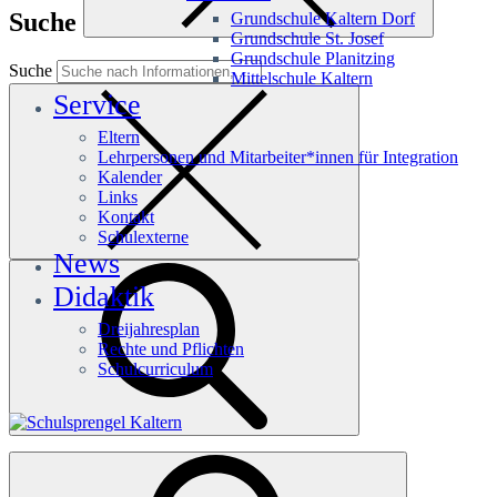
Suche
Grundschule Kaltern Dorf
Grundschule St. Josef
Grundschule Planitzing
Suche
Mittelschule Kaltern
Service
Eltern
Lehrpersonen und Mitarbeiter*innen für Integration
Kalender
Links
Kontakt
Schulexterne
News
Didaktik
Dreijahresplan
Rechte und Pflichten
Schulcurriculum
Häufige Suchanfragen