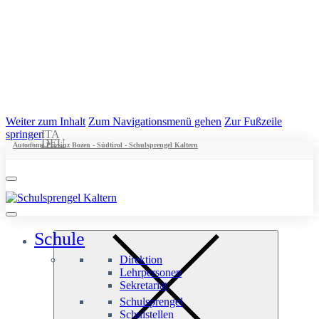
Weiter zum Inhalt
Zum Navigationsmenü gehen
Zur Fußzeile
springen
ITA
DEU
Autonome Provinz Bozen - Südtirol - Schulsprengel Kaltern
Schule
Direktion
Lehrpersonen
Sekretariat
Schulsprengel
Schulstellen