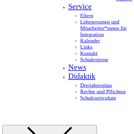
Service
Eltern
Lehrpersonen und
Mitarbeiter*innen für
Integration
Kalender
Links
Kontakt
Schulexterne
News
Didaktik
Dreijahresplan
Rechte und Pflichten
Schulcurriculum