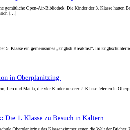
ine gemütliche Open-Air-Bibliothek. Die Kinder der 3. Klasse hatten
 sich […]
der 5. Klasse ein gemeinsames „English Breakfast“. Im Englischunterr
on in Oberplanitzing
, Leo und Mattia, die vier Kinder unserer 2. Klasse feierten in Ober
ek: Die 1. Klasse zu Besuch in Kaltern
schule Oberplanitzing das Klassenzimmer gegen die Welt der Bücher. Zi