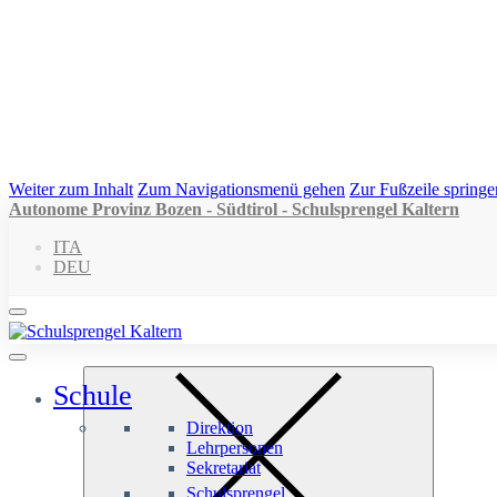
Weiter zum Inhalt
Zum Navigationsmenü gehen
Zur Fußzeile springe
Autonome Provinz Bozen - Südtirol - Schulsprengel Kaltern
ITA
DEU
Schule
Direktion
Lehrpersonen
Sekretariat
Schulsprengel