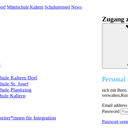
orf
Mittelschule Kaltern
Schulsprengel
News
Zugang z
l
hule Kaltern Dorf
Personal 
hule St. Josef
hule Planitzing
sich mit Ihre
verwalten,Run
hule Kaltern
Email address
Password
eiter*innen für Integration
Passwort verg