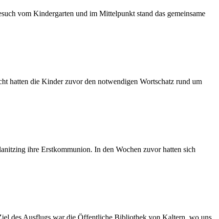
 Besuch vom Kindergarten und im Mittelpunkt stand das gemeinsame
icht hatten die Kinder zuvor den notwendigen Wortschatz rund um
planitzing ihre Erstkommunion. In den Wochen zuvor hatten sich
el des Ausflugs war die Öffentliche Bibliothek von Kaltern, wo uns