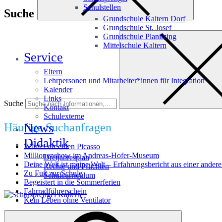
Schulstellen
Suche
Grundschule Kaltern Dorf
Grundschule St. Josef
Grundschule Planitzing
Mittelschule Kaltern
Service
Eltern
Lehrpersonen und Mitarbeiter*innen für Integration
Kalender
Links
Suche
Kontakt
Schulexterne
Häufige Suchanfragen
News
Didaktik
Würfel dir einen Picasso
Millionenshow im Andreas-Hofer-Museum
Dreijahresplan
Deine Welt ist meine Welt – Erfahrungsbericht aus einer andere
Rechte und Pflichten
Zu Fuß zur Schule
Schulcurriculum
Begeistert in die Sommerferien
Fahrradführerschein
Kein Leben ohne Ventilator