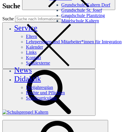
Suche
Grundschule Kaltern Dorf
Grundschule St. Josef
Grundschule Planitzing
Suche
Mittelschule Kaltern
Service
Eltern
Lehrpersonen und Mitarbeiter*innen für Integration
Kalender
Links
Kontakt
Schulexterne
News
Didaktik
Dreijahresplan
Rechte und Pflichten
Schulcurriculum
Häufige Suchanfragen