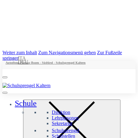
Weiter zum Inhalt
Zum Navigationsmenü gehen
Zur Fußzeile
springen
ITA
DEU
Autonome Provinz Bozen - Südtirol - Schulsprengel Kaltern
Schule
Direktion
Lehrpersonen
Sekretariat
Schulsprengel
Schulstellen