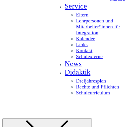
Service
Eltern
Lehrpersonen und
Mitarbeiter*innen für
Integration
Kalender
Links
Kontakt
Schulexterne
News
Didaktik
Dreijahresplan
Rechte und Pflichten
Schulcurriculum