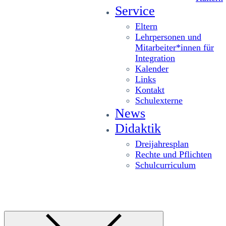
Service
Eltern
Lehrpersonen und
Mitarbeiter*innen für
Integration
Kalender
Links
Kontakt
Schulexterne
News
Didaktik
Dreijahresplan
Rechte und Pflichten
Schulcurriculum