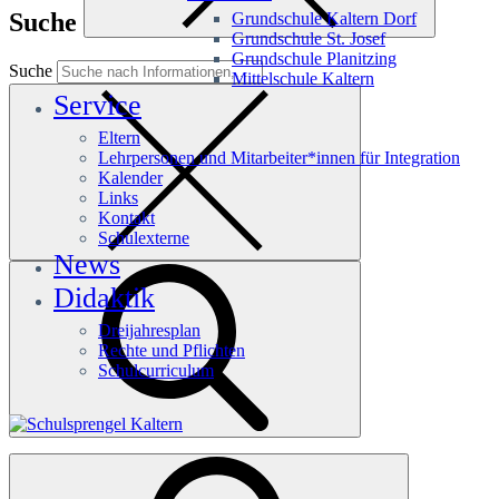
Suche
Grundschule Kaltern Dorf
Grundschule St. Josef
Grundschule Planitzing
Suche
Mittelschule Kaltern
Service
Eltern
Lehrpersonen und Mitarbeiter*innen für Integration
Kalender
Links
Kontakt
Schulexterne
News
Didaktik
Dreijahresplan
Rechte und Pflichten
Schulcurriculum
Häufige Suchanfragen