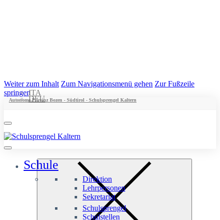
Weiter zum Inhalt
Zum Navigationsmenü gehen
Zur Fußzeile
springen
ITA
DEU
Autonome Provinz Bozen - Südtirol - Schulsprengel Kaltern
Schule
Direktion
Lehrpersonen
Sekretariat
Schulsprengel
Schulstellen