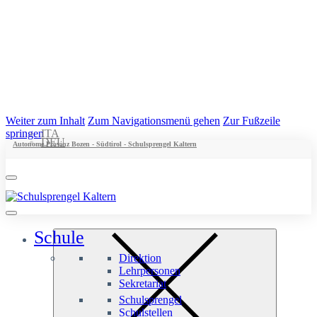
Weiter zum Inhalt
Zum Navigationsmenü gehen
Zur Fußzeile
springen
ITA
DEU
Autonome Provinz Bozen - Südtirol - Schulsprengel Kaltern
Schule
Direktion
Lehrpersonen
Sekretariat
Schulsprengel
Schulstellen