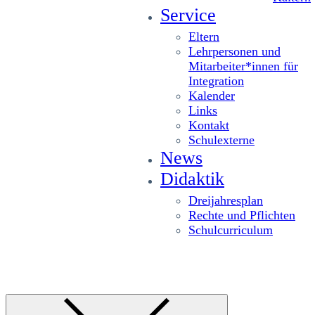
Service
Eltern
Lehrpersonen und
Mitarbeiter*innen für
Integration
Kalender
Links
Kontakt
Schulexterne
News
Didaktik
Dreijahresplan
Rechte und Pflichten
Schulcurriculum