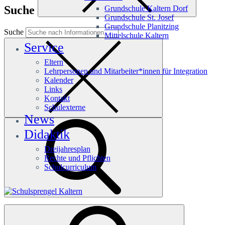
Suche
Grundschule Kaltern Dorf
Grundschule St. Josef
Grundschule Planitzing
Suche
Mittelschule Kaltern
Service
Eltern
Lehrpersonen und Mitarbeiter*innen für Integration
Kalender
Links
Kontakt
Schulexterne
News
Didaktik
Dreijahresplan
Rechte und Pflichten
Schulcurriculum
Häufige Suchanfragen