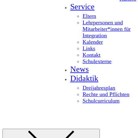
Service
Eltern
Lehrpersonen und
Mitarbeiter*innen für
Integration
Kalender
Links
Kontakt
Schulexterne
News
Didaktik
Dreijahresplan
Rechte und Pflichten
Schulcurriculum