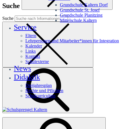
Suche
Grundschule Kaltern Dorf
Grundschule St. Josef
Grundschule Planitzing
Suche
Mittelschule Kaltern
Service
Eltern
Lehrpersonen und Mitarbeiter*innen für Integration
Kalender
Links
Kontakt
Schulexterne
News
Didaktik
Dreijahresplan
Rechte und Pflichten
Schulcurriculum
Häufige Suchanfragen