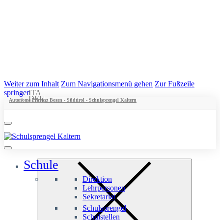
Weiter zum Inhalt
Zum Navigationsmenü gehen
Zur Fußzeile
springen
ITA
DEU
Autonome Provinz Bozen - Südtirol - Schulsprengel Kaltern
Schule
Direktion
Lehrpersonen
Sekretariat
Schulsprengel
Schulstellen