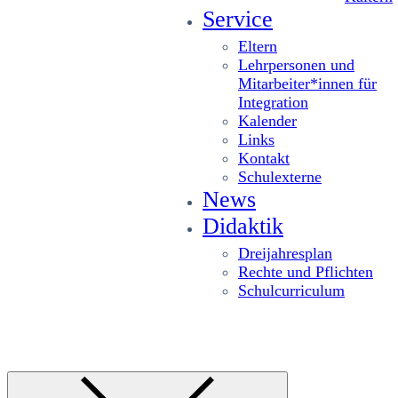
Service
Eltern
Lehrpersonen und
Mitarbeiter*innen für
Integration
Kalender
Links
Kontakt
Schulexterne
News
Didaktik
Dreijahresplan
Rechte und Pflichten
Schulcurriculum