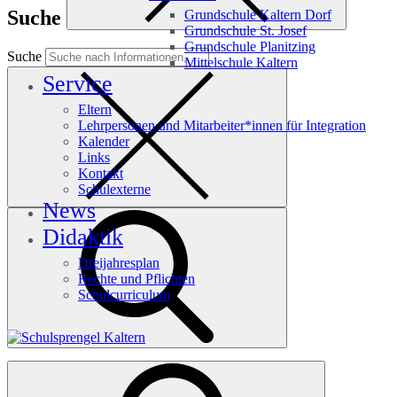
Suche
Grundschule Kaltern Dorf
Grundschule St. Josef
Grundschule Planitzing
Suche
Mittelschule Kaltern
Service
Eltern
Lehrpersonen und Mitarbeiter*innen für Integration
Kalender
Links
Kontakt
Schulexterne
News
Didaktik
Dreijahresplan
Rechte und Pflichten
Schulcurriculum
Häufige Suchanfragen