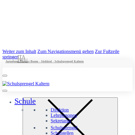
Weiter zum Inhalt
Zum Navigationsmenü gehen
Zur Fußzeile
springen
ITA
DEU
Autonome Provinz Bozen - Südtirol - Schulsprengel Kaltern
Schule
Direktion
Lehrpersonen
Sekretariat
Schulsprengel
Schulstellen