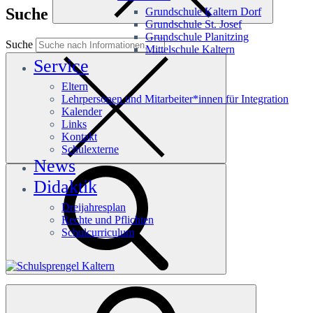
Suche
Grundschule Kaltern Dorf
Grundschule St. Josef
Grundschule Planitzing
Suche
Mittelschule Kaltern
Service
Eltern
Lehrpersonen und Mitarbeiter*innen für Integration
Kalender
Links
Kontakt
Schulexterne
News
Didaktik
Dreijahresplan
Rechte und Pflichten
Schulcurriculum
Häufige Suchanfragen