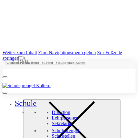
Weiter zum Inhalt
Zum Navigationsmenü gehen
Zur Fußzeile
springen
ITA
DEU
Autonome Provinz Bozen - Südtirol - Schulsprengel Kaltern
Schule
Direktion
Lehrpersonen
Sekretariat
Schulsprengel
Schulstellen