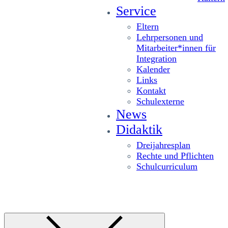
Service
Eltern
Lehrpersonen und
Mitarbeiter*innen für
Integration
Kalender
Links
Kontakt
Schulexterne
News
Didaktik
Dreijahresplan
Rechte und Pflichten
Schulcurriculum