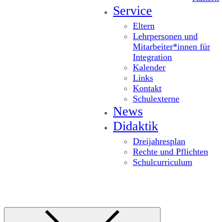
Service
Eltern
Lehrpersonen und
Mitarbeiter*innen für
Integration
Kalender
Links
Kontakt
Schulexterne
News
Didaktik
Dreijahresplan
Rechte und Pflichten
Schulcurriculum