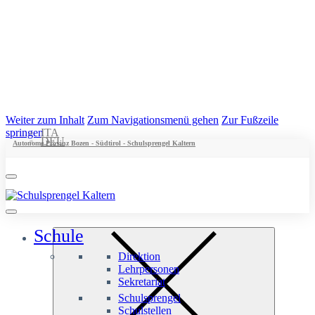
Weiter zum Inhalt
Zum Navigationsmenü gehen
Zur Fußzeile
springen
ITA
DEU
Autonome Provinz Bozen - Südtirol - Schulsprengel Kaltern
Schule
Direktion
Lehrpersonen
Sekretariat
Schulsprengel
Schulstellen