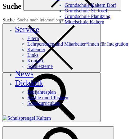
Suche
Grundschule Kaltern Dorf
Grundschule St. Josef
Grundschule Planitzing
Suche
Mittelschule Kaltern
Service
Eltern
Lehrpersonen und Mitarbeiter*innen für Integration
Kalender
Links
Kontakt
Schulexterne
News
Didaktik
Dreijahresplan
Rechte und Pflichten
Schulcurriculum
Häufige Suchanfragen