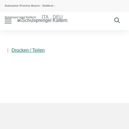
Weiter zum Inhalt
Zum Navigationsmenü gehen
Zur Fußzeile springen
Autonome Provinz Bozen - Südtirol -
ITA
DEU
Schulsprengel Kaltern
Drucken / Teilen