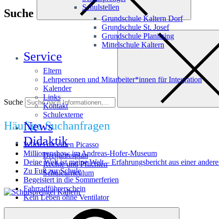
Schulstellen
Suche
Grundschule Kaltern Dorf
Grundschule St. Josef
Grundschule Planitzing
Mittelschule Kaltern
Service
Eltern
Lehrpersonen und Mitarbeiter*innen für Integration
Kalender
Links
Suche
Kontakt
Schulexterne
Häufige Suchanfragen
News
Didaktik
Würfel dir einen Picasso
Millionenshow im Andreas-Hofer-Museum
Dreijahresplan
Deine Welt ist meine Welt – Erfahrungsbericht aus einer andere
Rechte und Pflichten
Zu Fuß zur Schule
Schulcurriculum
Begeistert in die Sommerferien
Fahrradführerschein
Kein Leben ohne Ventilator