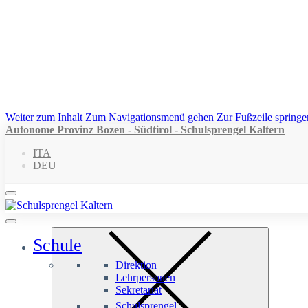
Weiter zum Inhalt
Zum Navigationsmenü gehen
Zur Fußzeile springe
Autonome Provinz Bozen - Südtirol - Schulsprengel Kaltern
ITA
DEU
Schule
Direktion
Lehrpersonen
Sekretariat
Schulsprengel