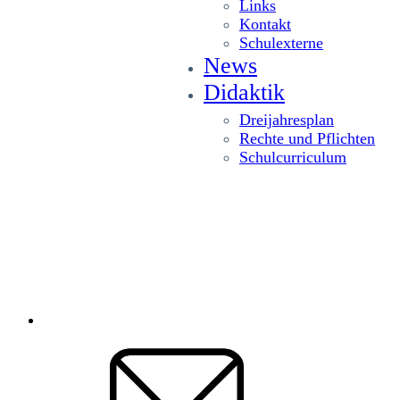
Links
Kontakt
Schulexterne
News
Didaktik
Dreijahresplan
Rechte und Pflichten
Schulcurriculum