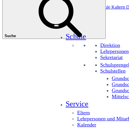
Das könnte Sie interessieren
Grundschule Planitzing
Grundschule St. Josef
Grundschule Kaltern D
Schule
Suche
Direktion
Lehrpersonen
Sekretariat
Schulsprenge
Schulstellen
Grundsc
Grundsc
Grundsc
Mittelsc
Service
Eltern
Lehrpersonen und Mitarb
Kalender