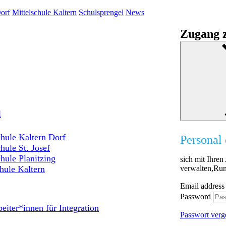
orf
Mittelschule Kaltern
Schulsprengel
News
Zugang z
l
hule Kaltern Dorf
Personal 
hule St. Josef
hule Planitzing
sich mit Ihre
verwalten,Run
hule Kaltern
Email address
Password
eiter*innen für Integration
Passwort verg