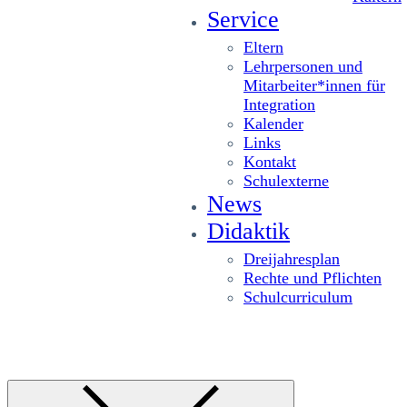
Service
Eltern
Lehrpersonen und
Mitarbeiter*innen für
Integration
Kalender
Links
Kontakt
Schulexterne
News
Didaktik
Dreijahresplan
Rechte und Pflichten
Schulcurriculum