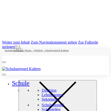
Weiter zum Inhalt
Zum Navigationsmenü gehen
Zur Fußzeile
springen
ITA
DEU
Autonome Provinz Bozen - Südtirol - Schulsprengel Kaltern
Schule
Direktion
Lehrpersonen
Sekretariat
Schulsprengel
Schulstellen