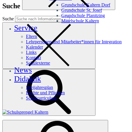
Suche
Grundschule Kaltern Dorf
Grundschule St. Josef
Grundschule Planitzing
Suche
Mittelschule Kaltern
Service
Eltern
Lehrpersonen und Mitarbeiter*innen für Integration
Kalender
Links
Kontakt
Schulexterne
News
Didaktik
Dreijahresplan
Rechte und Pflichten
Schulcurriculum
Häufige Suchanfragen