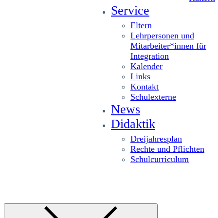
Service
Eltern
Lehrpersonen und
Mitarbeiter*innen für
Integration
Kalender
Links
Kontakt
Schulexterne
News
Didaktik
Dreijahresplan
Rechte und Pflichten
Schulcurriculum