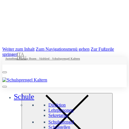
Weiter zum Inhalt
Zum Navigationsmenü gehen
Zur Fußzeile
springen
ITA
DEU
Autonome Provinz Bozen - Südtirol - Schulsprengel Kaltern
Schule
Direktion
Lehrpersonen
Sekretariat
Schulsprengel
Schulstellen