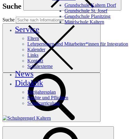
Suche
Grundschule Kaltern Dorf
Grundschule St. Josef
Grundschule Planitzing
Suche
Mittelschule Kaltern
Service
Eltern
Lehrpersonen und Mitarbeiter*innen für Integration
Kalender
Links
Kontakt
Schulexterne
News
Didaktik
Dreijahresplan
Rechte und Pflichten
Schulcurriculum
Häufige Suchanfragen