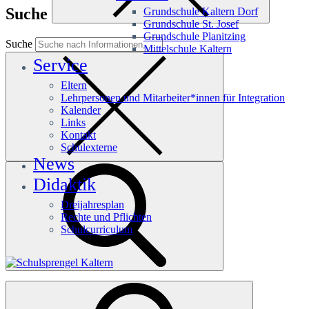
Suche
Grundschule Kaltern Dorf
Grundschule St. Josef
Grundschule Planitzing
Suche
Mittelschule Kaltern
Service
Eltern
Lehrpersonen und Mitarbeiter*innen für Integration
Kalender
Links
Kontakt
Schulexterne
News
Didaktik
Dreijahresplan
Rechte und Pflichten
Schulcurriculum
Häufige Suchanfragen