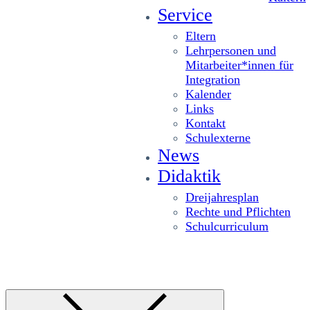
Service
Eltern
Lehrpersonen und
Mitarbeiter*innen für
Integration
Kalender
Links
Kontakt
Schulexterne
News
Didaktik
Dreijahresplan
Rechte und Pflichten
Schulcurriculum