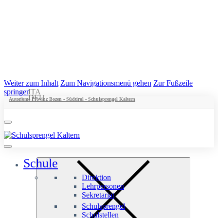
Weiter zum Inhalt
Zum Navigationsmenü gehen
Zur Fußzeile
springen
ITA
DEU
Autonome Provinz Bozen - Südtirol - Schulsprengel Kaltern
Schule
Direktion
Lehrpersonen
Sekretariat
Schulsprengel
Schulstellen