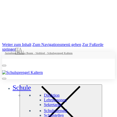
Weiter zum Inhalt
Zum Navigationsmenü gehen
Zur Fußzeile
springen
ITA
DEU
Autonome Provinz Bozen - Südtirol - Schulsprengel Kaltern
Schule
Direktion
Lehrpersonen
Sekretariat
Schulsprengel
Schulstellen