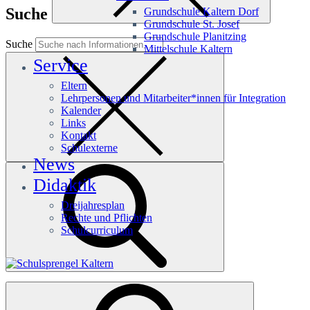
Suche
Grundschule Kaltern Dorf
Grundschule St. Josef
Grundschule Planitzing
Suche
Mittelschule Kaltern
Service
Eltern
Lehrpersonen und Mitarbeiter*innen für Integration
Kalender
Links
Kontakt
Schulexterne
News
Didaktik
Dreijahresplan
Rechte und Pflichten
Schulcurriculum
Häufige Suchanfragen