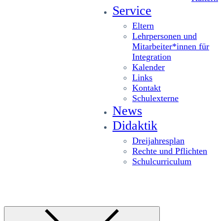
Service
Eltern
Lehrpersonen und
Mitarbeiter*innen für
Integration
Kalender
Links
Kontakt
Schulexterne
News
Didaktik
Dreijahresplan
Rechte und Pflichten
Schulcurriculum