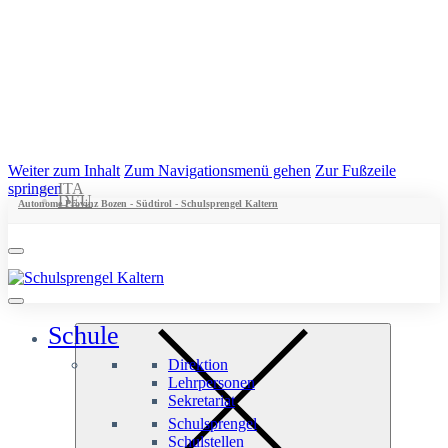
Weiter zum Inhalt
Zum Navigationsmenü gehen
Zur Fußzeile
springen
ITA
DEU
Autonome Provinz Bozen - Südtirol - Schulsprengel Kaltern
Schule
Direktion
Lehrpersonen
Sekretariat
Schulsprengel
Schulstellen