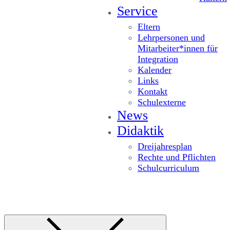
Service
Eltern
Lehrpersonen und
Mitarbeiter*innen für
Integration
Kalender
Links
Kontakt
Schulexterne
News
Didaktik
Dreijahresplan
Rechte und Pflichten
Schulcurriculum