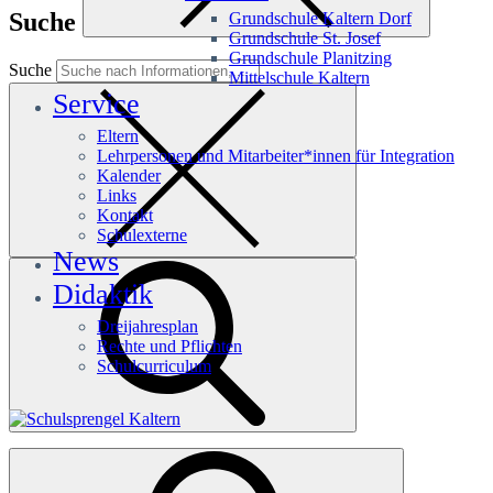
Suche
Grundschule Kaltern Dorf
Grundschule St. Josef
Grundschule Planitzing
Suche
Mittelschule Kaltern
Service
Eltern
Lehrpersonen und Mitarbeiter*innen für Integration
Kalender
Links
Kontakt
Schulexterne
News
Didaktik
Dreijahresplan
Rechte und Pflichten
Schulcurriculum
Häufige Suchanfragen