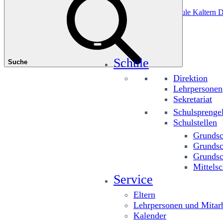
Das könnte Sie interessieren
Grundschule Planitzing
Grundschule St. Josef
Grundschule Kaltern D
Schule
Suche
Direktion
Lehrpersonen
Sekretariat
Schulsprenge
Schulstellen
Grundsc
Grundsc
Grundsc
Mittelsc
Service
Eltern
Lehrpersonen und Mitarb
Kalender