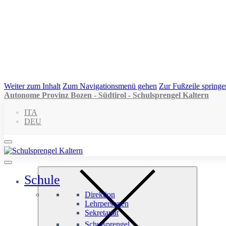
Weiter zum Inhalt
Zum Navigationsmenü gehen
Zur Fußzeile springe
Autonome Provinz Bozen - Südtirol - Schulsprengel Kaltern
ITA
DEU
Schule
Direktion
Lehrpersonen
Sekretariat
Schulsprengel