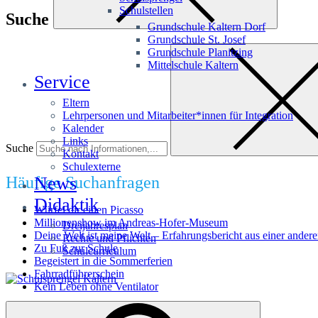
Schulstellen
Suche
Grundschule Kaltern Dorf
Grundschule St. Josef
Grundschule Planitzing
Mittelschule Kaltern
Service
Eltern
Lehrpersonen und Mitarbeiter*innen für Integration
Kalender
Links
Suche
Kontakt
Schulexterne
Häufige Suchanfragen
News
Didaktik
Würfel dir einen Picasso
Millionenshow im Andreas-Hofer-Museum
Dreijahresplan
Deine Welt ist meine Welt – Erfahrungsbericht aus einer andere
Rechte und Pflichten
Zu Fuß zur Schule
Schulcurriculum
Begeistert in die Sommerferien
Fahrradführerschein
Kein Leben ohne Ventilator