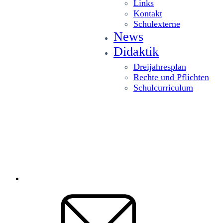
Links
Kontakt
Schulexterne
News
Didaktik
Dreijahresplan
Rechte und Pflichten
Schulcurriculum