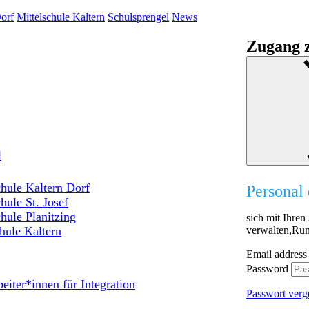
orf
Mittelschule Kaltern
Schulsprengel
News
Zugang z
l
hule Kaltern Dorf
Personal 
hule St. Josef
hule Planitzing
sich mit Ihre
verwalten,Run
hule Kaltern
Email address
Password
eiter*innen für Integration
Passwort verg