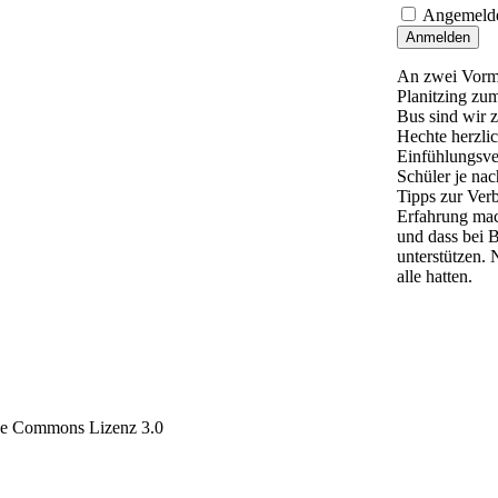
Angemelde
Anmelden
An zwei Vormi
Planitzing zu
Bus sind wir 
Hechte herzlic
Einfühlungsve
Schüler je na
Tipps zur Ver
Erfahrung mach
und dass bei 
unterstützen. 
alle hatten.
tive Commons Lizenz 3.0