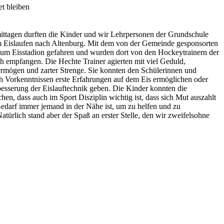
t bleiben
ttagen durften die Kinder und wir Lehrpersonen der Grundschule
m Eislaufen nach Altenburg. Mit dem von der Gemeinde gesponsorten
zum Eisstadion gefahren und wurden dort von den Hockeytrainern der
h empfangen. Die Hechte Trainer agierten mit viel Geduld,
rmögen und zarter Strenge. Sie konnten den Schülerinnen und
ch Vorkenntnissen erste Erfahrungen auf dem Eis ermöglichen oder
besserung der Eislauftechnik geben. Die Kinder konnten die
en, dass auch im Sport Disziplin wichtig ist, dass sich Mut auszahlt
Bedarf immer jemand in der Nähe ist, um zu helfen und zu
Natürlich stand aber der Spaß an erster Stelle, den wir zweifelsohne