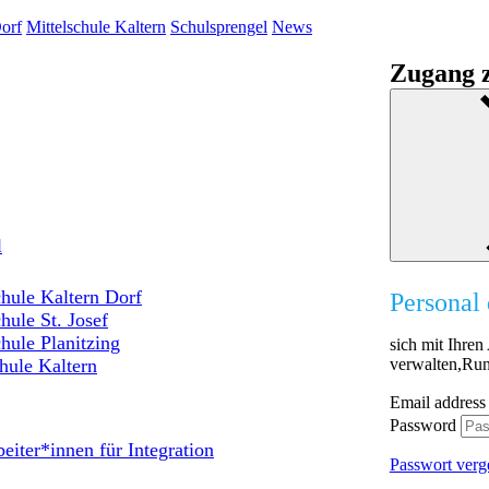
orf
Mittelschule Kaltern
Schulsprengel
News
Zugang z
l
hule Kaltern Dorf
Personal 
hule St. Josef
hule Planitzing
sich mit Ihre
verwalten,Run
hule Kaltern
Email address
Password
eiter*innen für Integration
Passwort verg