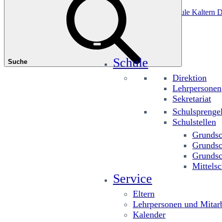
Das könnte Sie interessieren
Grundschule Planitzing
Grundschule St. Josef
Grundschule Kaltern D
Schule
Suche
Direktion
Lehrpersonen
Sekretariat
Schulsprenge
Schulstellen
Grundsc
Grundsc
Grundsc
Mittelsc
Service
Eltern
Lehrpersonen und Mitarb
Kalender