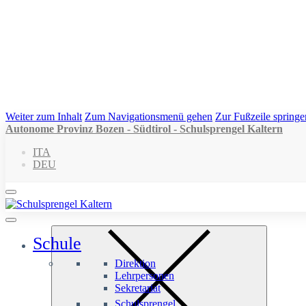
Weiter zum Inhalt
Zum Navigationsmenü gehen
Zur Fußzeile springe
Autonome Provinz Bozen - Südtirol - Schulsprengel Kaltern
ITA
DEU
Schule
Direktion
Lehrpersonen
Sekretariat
Schulsprengel