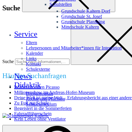
Schulstellen
Suche
Grundschule Kaltern Dorf
Grundschule St. Josef
Grundschule Planitzing
Mittelschule Kaltern
Service
Eltern
Lehrpersonen und Mitarbeiter*innen für Integration
Kalender
Links
Suche
Kontakt
Schulexterne
Häufige Suchanfragen
News
Didaktik
Würfel dir einen Picasso
Millionenshow im Andreas-Hofer-Museum
Dreijahresplan
Deine Welt ist meine Welt – Erfahrungsbericht aus einer andere
Rechte und Pflichten
Zu Fuß zur Schule
Schulcurriculum
Begeistert in die Sommerferien
Fahrradführerschein
Kein Leben ohne Ventilator