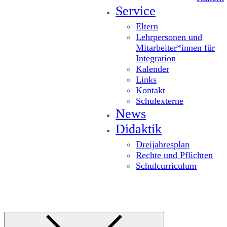
Service
Eltern
Lehrpersonen und
Mitarbeiter*innen für
Integration
Kalender
Links
Kontakt
Schulexterne
News
Didaktik
Dreijahresplan
Rechte und Pflichten
Schulcurriculum