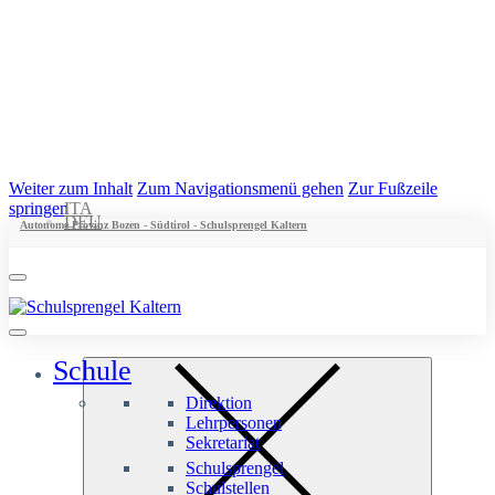
Weiter zum Inhalt
Zum Navigationsmenü gehen
Zur Fußzeile
springen
ITA
DEU
Autonome Provinz Bozen - Südtirol - Schulsprengel Kaltern
Schule
Direktion
Lehrpersonen
Sekretariat
Schulsprengel
Schulstellen