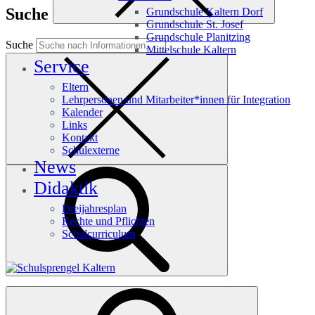
Suche
Grundschule Kaltern Dorf
Grundschule St. Josef
Grundschule Planitzing
Suche
Mittelschule Kaltern
Service
Eltern
Lehrpersonen und Mitarbeiter*innen für Integration
Kalender
Links
Kontakt
Schulexterne
News
Didaktik
Dreijahresplan
Rechte und Pflichten
Schulcurriculum
Häufige Suchanfragen