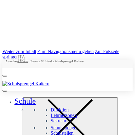
Weiter zum Inhalt
Zum Navigationsmenü gehen
Zur Fußzeile
springen
ITA
DEU
Autonome Provinz Bozen - Südtirol - Schulsprengel Kaltern
Schule
Direktion
Lehrpersonen
Sekretariat
Schulsprengel
Schulstellen