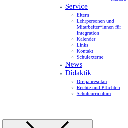
Service
Eltern
Lehrpersonen und
Mitarbeiter*innen für
Integration
Kalender
Links
Kontakt
Schulexterne
News
Didaktik
Dreijahresplan
Rechte und Pflichten
Schulcurriculum