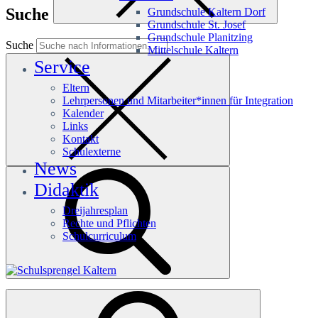
Suche
Grundschule Kaltern Dorf
Grundschule St. Josef
Grundschule Planitzing
Suche
Mittelschule Kaltern
Service
Eltern
Lehrpersonen und Mitarbeiter*innen für Integration
Kalender
Links
Kontakt
Schulexterne
News
Didaktik
Dreijahresplan
Rechte und Pflichten
Schulcurriculum
Häufige Suchanfragen