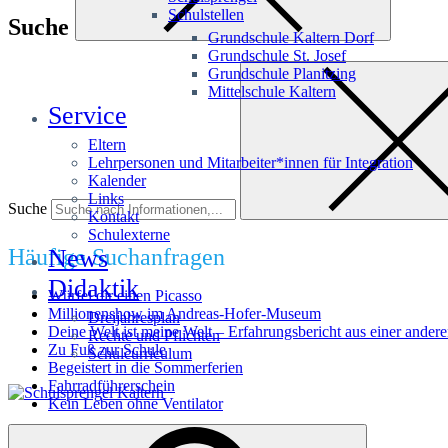
Schulstellen
Suche
Grundschule Kaltern Dorf
Grundschule St. Josef
Grundschule Planitzing
Mittelschule Kaltern
Service
Eltern
Lehrpersonen und Mitarbeiter*innen für Integration
Kalender
Links
Suche
Kontakt
Schulexterne
Häufige Suchanfragen
News
Didaktik
Würfel dir einen Picasso
Millionenshow im Andreas-Hofer-Museum
Dreijahresplan
Deine Welt ist meine Welt – Erfahrungsbericht aus einer andere
Rechte und Pflichten
Zu Fuß zur Schule
Schulcurriculum
Begeistert in die Sommerferien
Fahrradführerschein
Kein Leben ohne Ventilator