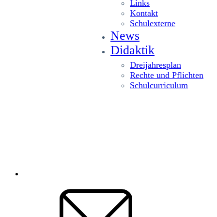
Links
Kontakt
Schulexterne
News
Didaktik
Dreijahresplan
Rechte und Pflichten
Schulcurriculum