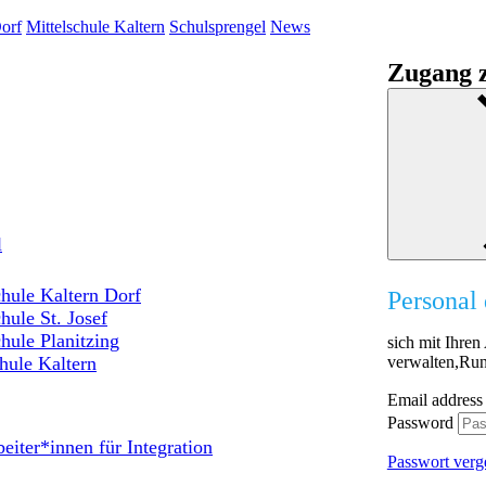
orf
Mittelschule Kaltern
Schulsprengel
News
Zugang z
l
hule Kaltern Dorf
Personal 
hule St. Josef
hule Planitzing
sich mit Ihre
verwalten,Run
hule Kaltern
Email address
Password
eiter*innen für Integration
Passwort verg