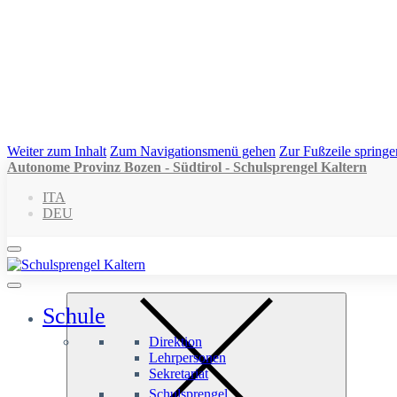
Weiter zum Inhalt
Zum Navigationsmenü gehen
Zur Fußzeile springe
Autonome Provinz Bozen - Südtirol - Schulsprengel Kaltern
ITA
DEU
Schule
Direktion
Lehrpersonen
Sekretariat
Schulsprengel