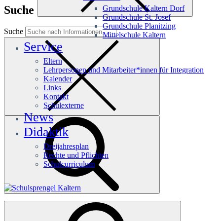
Suche
Grundschule Kaltern Dorf
Grundschule St. Josef
Grundschule Planitzing
Suche
Mittelschule Kaltern
Service
Eltern
Lehrpersonen und Mitarbeiter*innen für Integration
Kalender
Links
Kontakt
Schulexterne
News
Didaktik
Dreijahresplan
Rechte und Pflichten
Schulcurriculum
Häufige Suchanfragen