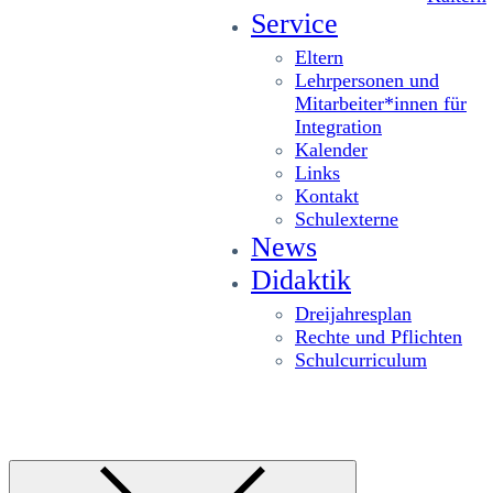
Service
Eltern
Lehrpersonen und
Mitarbeiter*innen für
Integration
Kalender
Links
Kontakt
Schulexterne
News
Didaktik
Dreijahresplan
Rechte und Pflichten
Schulcurriculum