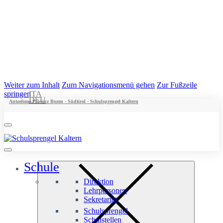
Weiter zum Inhalt
Zum Navigationsmenü gehen
Zur Fußzeile
springen
ITA
DEU
Autonome Provinz Bozen - Südtirol - Schulsprengel Kaltern
Schule
Direktion
Lehrpersonen
Sekretariat
Schulsprengel
Schulstellen