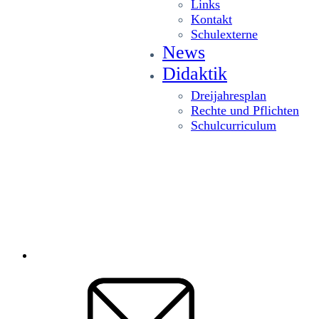
Links
Kontakt
Schulexterne
News
Didaktik
Dreijahresplan
Rechte und Pflichten
Schulcurriculum