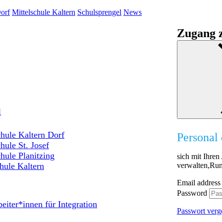
orf
Mittelschule Kaltern
Schulsprengel
News
Zugang z
l
hule Kaltern Dorf
Personal 
hule St. Josef
hule Planitzing
sich mit Ihre
verwalten,Run
hule Kaltern
Email address
Password
eiter*innen für Integration
Passwort verg