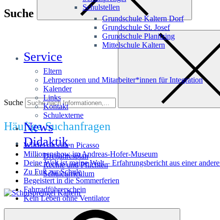
Schulstellen
Suche
Grundschule Kaltern Dorf
Grundschule St. Josef
Grundschule Planitzing
Mittelschule Kaltern
Service
Eltern
Lehrpersonen und Mitarbeiter*innen für Integration
Kalender
Links
Suche
Kontakt
Schulexterne
Häufige Suchanfragen
News
Didaktik
Würfel dir einen Picasso
Millionenshow im Andreas-Hofer-Museum
Dreijahresplan
Deine Welt ist meine Welt – Erfahrungsbericht aus einer andere
Rechte und Pflichten
Zu Fuß zur Schule
Schulcurriculum
Begeistert in die Sommerferien
Fahrradführerschein
Kein Leben ohne Ventilator