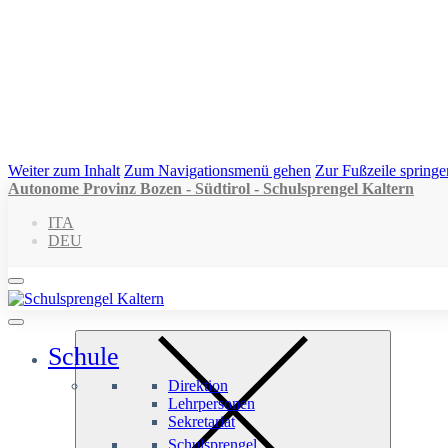
Weiter zum Inhalt
Zum Navigationsmenü gehen
Zur Fußzeile springe
Autonome Provinz Bozen - Südtirol - Schulsprengel Kaltern
ITA
DEU
Schule
Direktion
Lehrpersonen
Sekretariat
Schulsprengel