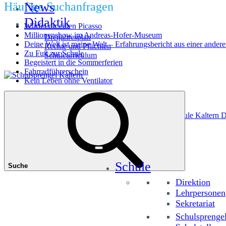
Häufige Suchanfragen
News
Didaktik
Würfel dir einen Picasso
Millionenshow im Andreas-Hofer-Museum
Dreijahresplan
Deine Welt ist meine Welt – Erfahrungsbericht aus einer andere
Rechte und Pflichten
Zu Fuß zur Schule
Schulcurriculum
Begeistert in die Sommerferien
Fahrradführerschein
Kein Leben ohne Ventilator
Das könnte Sie interessieren
Grundschule Planitzing
Grundschule St. Josef
Grundschule Kaltern D
Schule
Suche
Direktion
Lehrpersonen
Sekretariat
Schulsprenge