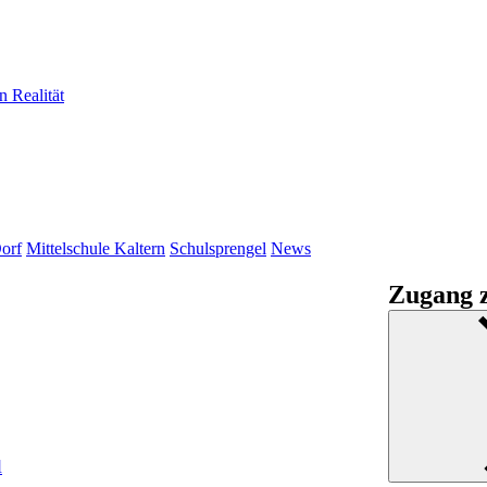
n Realität
orf
Mittelschule Kaltern
Schulsprengel
News
Zugang z
l