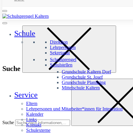
Schule
Direktion
Lehrpersonen
Sekretariat
Schulsprengel
Schulstellen
Suche
Grundschule Kaltern Dorf
Grundschule St. Josef
Grundschule Planitzing
Mittelschule Kaltern
Service
Eltern
Lehrpersonen und Mitarbeiter*innen für Integration
Kalender
Links
Suche
Kontakt
Schulexterne