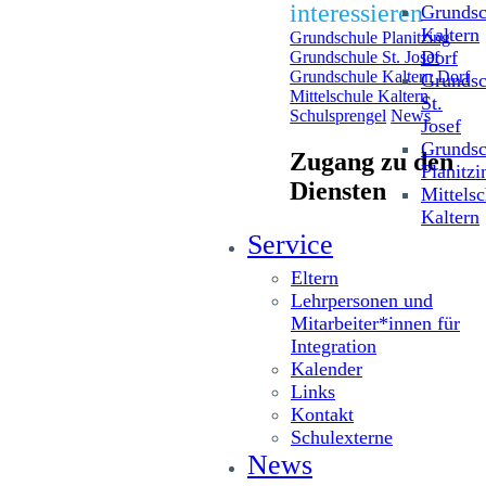
interessieren
Grundsc
Kaltern
Grundschule Planitzing
Dorf
Grundschule St. Josef
Grundschule Kaltern Dorf
Grundsc
Mittelschule Kaltern
St.
Schulsprengel
News
Josef
Grundsc
Zugang zu den
Planitzi
Diensten
Mittelsc
Kaltern
Service
Eltern
Lehrpersonen und
Mitarbeiter*innen für
Integration
Kalender
Links
Kontakt
Schulexterne
News