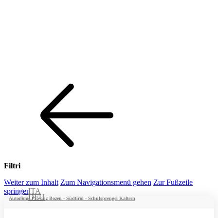
Filtri
Weiter zum Inhalt
Zum Navigationsmenü gehen
Zur Fußzeile
springen
ITA
DEU
Autonome Provinz Bozen - Südtirol - Schulsprengel Kaltern