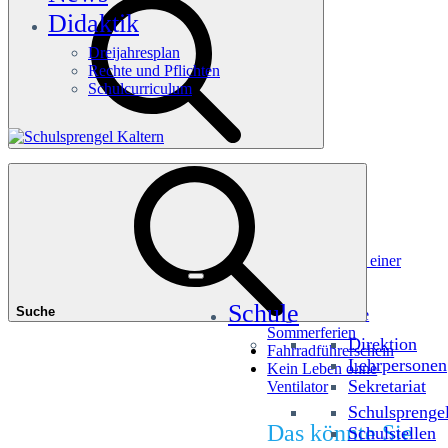
Didaktik
Dreijahresplan
Rechte und Pflichten
Schulcurriculum
Häufige Suchanfragen
Würfel dir einen Picasso
Millionenshow im Andreas-Hofer-Museum
Deine Welt ist meine Welt – Erfahrungsbericht aus einer
anderen Realität
Zu Fuß zur Schule
Schule
Suche
Begeistert in die
Sommerferien
Direktion
Fahrradführerschein
Lehrpersonen
Kein Leben ohne
Sekretariat
Ventilator
Schulsprenge
Das könnte Sie
Schulstellen