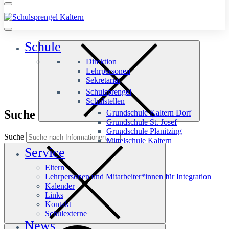
Schule
Direktion
Lehrpersonen
Sekretariat
Schulsprengel
Schulstellen
Suche
Grundschule Kaltern Dorf
Grundschule St. Josef
Grundschule Planitzing
Suche
Mittelschule Kaltern
Service
Eltern
Lehrpersonen und Mitarbeiter*innen für Integration
Kalender
Links
Kontakt
Schulexterne
News